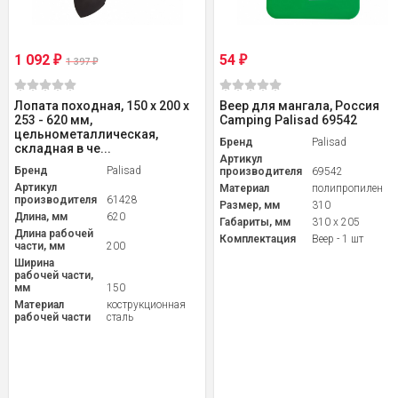
1 092
54
₽
₽
1 397
₽
Лопата походная, 150 х 200 х
Веер для мангала, Россия
253 - 620 мм,
Camping Palisad 69542
цельнометаллическая,
Бренд
Palisad
складная в че...
Артикул
Бренд
Palisad
производителя
69542
Артикул
Материал
полипропилен
производителя
61428
Размер, мм
310
Длина, мм
620
Габариты, мм
310 x 205
Длина рабочей
Комплектация
Веер - 1 шт
части, мм
200
Ширина
рабочей части,
мм
150
Материал
кострукционная
рабочей части
сталь