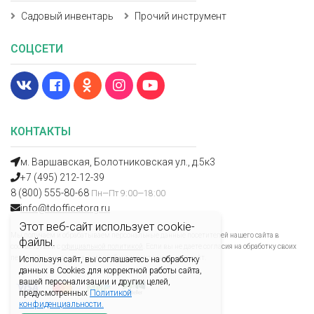
Садовый инвентарь
Прочий инструмент
СОЦСЕТИ
КОНТАКТЫ
м. Варшавская, Болотниковская ул., д.5к3
+7 (495) 212-12-39
8 (800) 555-80-68
Пн—Пт 9:00—18:00
info@tdofficetorg.ru
Этот веб-сайт использует cookie-
Мы получаем и обрабатываем персональные данные посетителей нашего сайта в
файлы.
соответствии с
официальной политикой
. Если вы не даете согласия на обработку своих
персональных данных, вам необходимо покинуть наш сайт.
Используя сайт, вы соглашаетесь на обработку
данных в Cookies для корректной работы сайта,
вашей персонализации и других целей,
предусмотренных
Политикой
конфиденциальности.