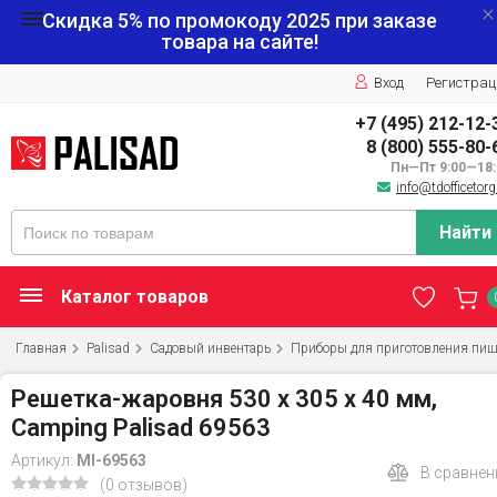
Скидка 5% по промокоду
2025
при заказе
товара на сайте!
Вход
Регистрац
+7 (495) 212-12-
8 (800) 555-80-
Пн—Пт 9:00—18:
info@tdofficetorg
Найти
Каталог товаров
Главная
Palisad
Садовый инвентарь
Приборы для приготовления пи
Решетка-жаровня 530 х 305 х 40 мм,
Camping Palisad 69563
Артикул:
MI-69563
В сравнен
(0 отзывов)