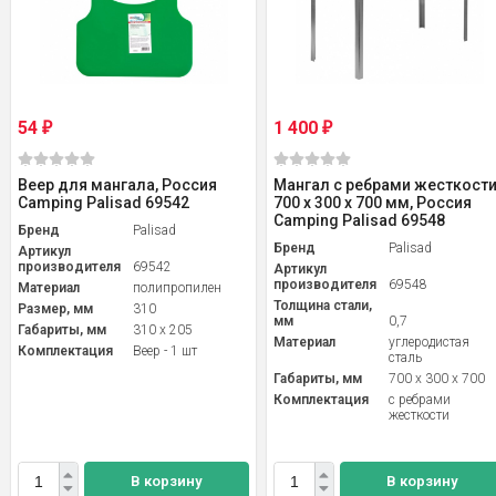
54
1 400
₽
₽
Веер для мангала, Россия
Мангал с ребрами жесткост
Camping Palisad 69542
700 х 300 х 700 мм, Россия
Camping Palisad 69548
Бренд
Palisad
Бренд
Palisad
Артикул
производителя
69542
Артикул
производителя
69548
Материал
полипропилен
Толщина стали,
Размер, мм
310
мм
0,7
Габариты, мм
310 x 205
Материал
углеродистая
Комплектация
Веер - 1 шт
сталь
Габариты, мм
700 x 300 x 700
Комплектация
с ребрами
жесткости
В корзину
В корзину