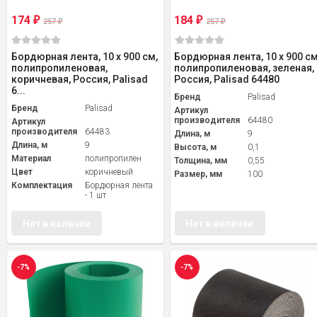
174
184
₽
₽
257
257
₽
₽
Бордюрная лента, 10 х 900 см,
Бордюрная лента, 10 х 900 см
полипропиленовая,
полипропиленовая, зеленая,
коричневая, Россия, Palisad
Россия, Palisad 64480
6...
Бренд
Palisad
Бренд
Palisad
Артикул
производителя
64480
Артикул
производителя
64483
Длина, м
9
Длина, м
9
Высота, м
0,1
Материал
полипропилен
Толщина, мм
0,55
Цвет
коричневый
Размер, мм
100
Комплектация
Бордюрная лента
- 1 шт
Нет в наличии
Нет в наличии
-7%
-7%