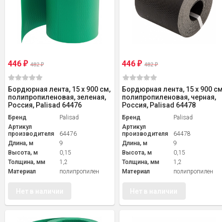
446
446
₽
₽
482
482
₽
₽
Бордюрная лента, 15 х 900 см,
Бордюрная лента, 15 х 900 см
полипропиленовая, зеленая,
полипропиленовая, черная,
Россия, Palisad 64476
Россия, Palisad 64478
Бренд
Palisad
Бренд
Palisad
Артикул
Артикул
производителя
64476
производителя
64478
Длина, м
9
Длина, м
9
Высота, м
0,15
Высота, м
0,15
Толщина, мм
1,2
Толщина, мм
1,2
Материал
полипропилен
Материал
полипропилен
Нет в наличии
Нет в наличии