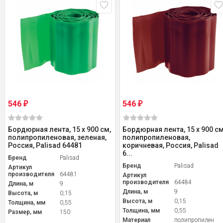
546
546
₽
₽
Бордюрная лента, 15 х 900 см,
Бордюрная лента, 15 х 900 см
полипропиленовая, зеленая,
полипропиленовая,
Россия, Palisad 64481
коричневая, Россия, Palisad
6...
Бренд
Palisad
Бренд
Palisad
Артикул
производителя
64481
Артикул
производителя
64484
Длина, м
9
Длина, м
9
Высота, м
0,15
Высота, м
0,15
Толщина, мм
0,55
Толщина, мм
0,55
Размер, мм
150
Материал
полипропилен