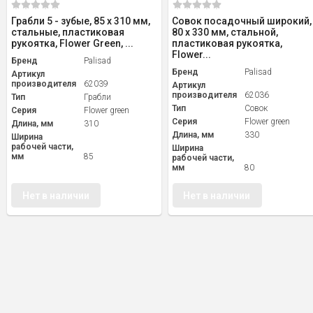
Грабли 5 - зубые, 85 х 310 мм,
Совок посадочный широкий,
стальные, пластиковая
80 х 330 мм, стальной,
рукоятка, Flower Green, ...
пластиковая рукоятка,
Flower...
Бренд
Palisad
Бренд
Palisad
Артикул
производителя
62039
Артикул
производителя
62036
Тип
Грабли
Тип
Совок
Серия
Flower green
Серия
Flower green
Длина, мм
310
Длина, мм
330
Ширина
рабочей части,
Ширина
мм
85
рабочей части,
мм
80
Нет в наличии
Нет в наличии