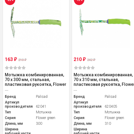
163
210
₽
₽
210
242
₽
₽
Мотыжка комбинированная,
Мотыжка комбинированная,
70 х 300 мм, стальная,
70 х 310 мм, стальная,
пластиковая рукоятка, Flower
пластиковая рукоятка, Flowe
...
...
Бренд
Palisad
Бренд
Palisad
Артикул
Артикул
производителя
62041
производителя
620405
Тип
Мотыжка
Тип
Мотыжка
Серия
Flower green
Серия
Flower green
Длина, мм
300
Длина, мм
310
Ширина
Ширина
рабочей части,
рабочей части,