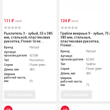
111
124
₽
₽
130
313
₽
₽
Рыхлитель 3 - зубый, 55 х 385
Грабли веерные 9 - зубые, 75 
мм, стальной, пластиковая
385 мм, стальные,
рукоятка, Flower Gree...
пластиковая рукоятка,
Flower...
Бренд
Palisad
Бренд
Palisad
Артикул
производителя
62038
Артикул
производителя
62042
Тип
Рыхлитель
Тип
Грабли
Серия
Flower green
Серия
Flower green
Длина, мм
385
Длина, мм
385
Ширина
рабочей части,
Ширина
мм
55
рабочей части,
мм
75
Нет в наличии
Нет в наличии
-22%
-13%