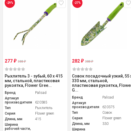
-29%
-27%
277
282
₽
₽
388
388
₽
₽
Рыхлитель 3 - зубый, 60 х 415
Совок посадочный узкий, 55 
мм, стальной, пластиковая
330 мм, стальной,
рукоятка, Flower Gree...
пластиковая рукоятка, Flowe
G...
Бренд
Palisad
Бренд
Palisad
Артикул
производителя
620385
Артикул
производителя
620375
Тип
Рыхлитель
Тип
Совок
Серия
Flower green
Серия
Flower green
Длина, мм
415
Длина, мм
330
Ширина
рабочей части,
Ширина