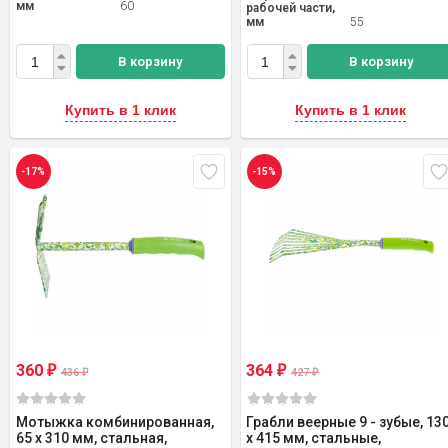
мм
60
рабочей части,
мм
55
В корзину
В корзину
Купить в 1 клик
Купить в 1 клик
-17%
-15%
360
364
₽
₽
436
427
₽
₽
Мотыжка комбинированная,
Грабли веерные 9 - зубые, 13
65 х 310 мм, стальная,
х 415 мм, стальные,