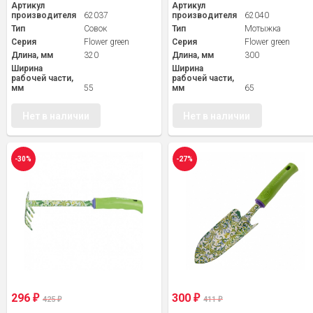
Артикул
Артикул
производителя
62037
производителя
62040
Тип
Совок
Тип
Мотыжка
Серия
Flower green
Серия
Flower green
Длина, мм
320
Длина, мм
300
Ширина
Ширина
рабочей части,
рабочей части,
мм
55
мм
65
Нет в наличии
Нет в наличии
-30%
-27%
296
300
₽
₽
425
411
₽
₽