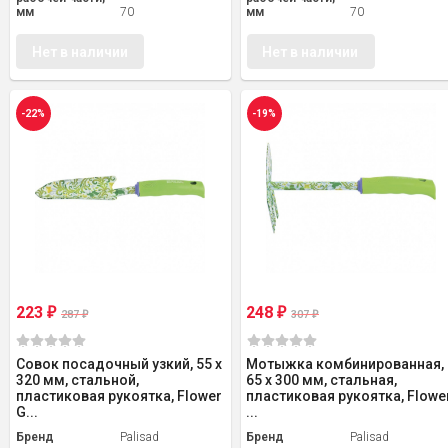
мм
70
мм
70
Нет в наличии
Нет в наличии
-22%
-19%
223
248
₽
₽
287
307
₽
₽
Совок посадочный узкий, 55 х
Мотыжка комбинированная,
320 мм, стальной,
65 х 300 мм, стальная,
пластиковая рукоятка, Flower
пластиковая рукоятка, Flowe
G...
...
Бренд
Palisad
Бренд
Palisad