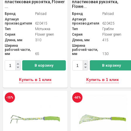
пластиковая рукоятка, Flower
пластиковая рукоятка,
...
Flowe...
Бренд
Palisad
Бренд
Palisad
Артикул
Артикул
производителя
620415
производителя
620425
Тип
Мотыжка
Тип
Грабли
Серия
Flower green
Серия
Flower green
Длина, мм
310
Длина, мм
415
Ширина
Ширина
рабочей части,
рабочей части,
мм
65
мм
130
В корзину
В корзину
Купить в 1 клик
Купить в 1 клик
-15%
-60%