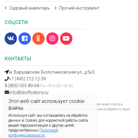
Садовый инвентарь
Прочий инструмент
СОЦСЕТИ
КОНТАКТЫ
м. Варшавская, Болотниковская ул., д.5к3
+7 (495) 212-12-39
8 (800) 555-80-68
Пн—Пт 9:00—18:00
info@tdofficetorg.ru
Этот веб-сайт использует cookie-
Мы получаем и обрабатываем персональные данные посетителей нашего сайта в
файлы.
соответствии с
официальной политикой
. Если вы не даете согласия на обработку своих
персональных данных, вам необходимо покинуть наш сайт.
Используя сайт, вы соглашаетесь на обработку
данных в Cookies для корректной работы сайта,
вашей персонализации и других целей,
предусмотренных
Политикой
конфиденциальности.