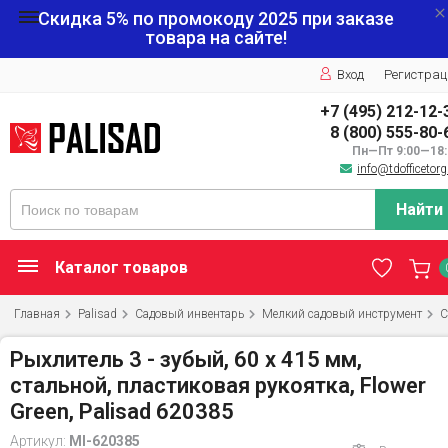
Скидка 5% по промокоду
2025
при заказе
товара на сайте!
Вход
Регистрац
+7 (495) 212-12-
8 (800) 555-80-
Пн—Пт 9:00—18:
info@tdofficetorg
Найти
Каталог товаров
Главная
Palisad
Садовый инвентарь
Мелкий садовый инструмент
С
Рыхлитель 3 - зубый, 60 х 415 мм,
стальной, пластиковая рукоятка, Flower
Green, Palisad 620385
Артикул:
MI-620385