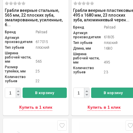
Грабли веерные стальные,
Грабли веерные пластиковые
565 мм, 22 плоских зуба,
495 х 1680 мм, 23 плоских
эмалированные, усиленные,
зуба, алюминиевый черен...
б...
Бренд
Palisad
Бренд
Palisad
Артикул
производителя
61805
Артикул
производителя
617015
Тип зубьев
плоский
Тип зубьев
плоский
Длина, мм
1680
Ширина
Ширина
рабочей части,
рабочей части,
мм
565
мм
495
Размер
Количество
тулейки, мм
25
зубьев
23
Количество
зубьев
22
В корзину
В корзину
Купить в 1 клик
Купить в 1 клик