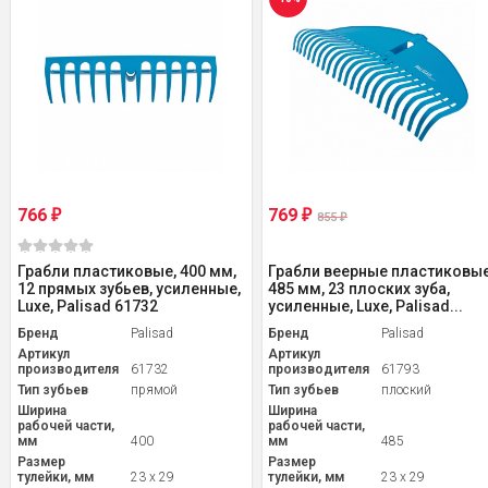
766
769
₽
₽
855
₽
Грабли пластиковые, 400 мм,
Грабли веерные пластиковые
12 прямых зубьев, усиленные,
485 мм, 23 плоских зуба,
Luxe, Palisad 61732
усиленные, Luxe, Palisad...
Бренд
Palisad
Бренд
Palisad
Артикул
Артикул
производителя
61732
производителя
61793
Тип зубьев
прямой
Тип зубьев
плоский
Ширина
Ширина
рабочей части,
рабочей части,
мм
400
мм
485
Размер
Размер
тулейки, мм
23 x 29
тулейки, мм
23 x 29