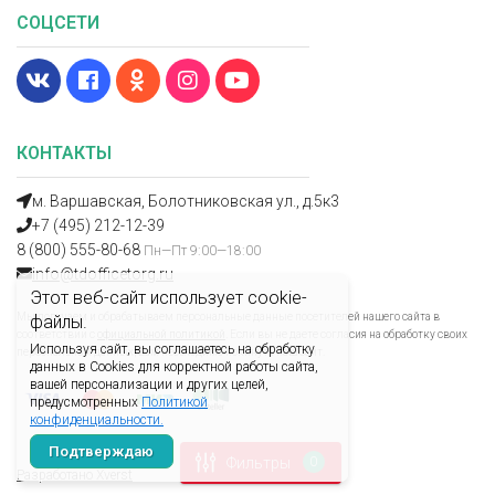
СОЦСЕТИ
КОНТАКТЫ
м. Варшавская, Болотниковская ул., д.5к3
+7 (495) 212-12-39
8 (800) 555-80-68
Пн—Пт 9:00—18:00
info@tdofficetorg.ru
Этот веб-сайт использует cookie-
Мы получаем и обрабатываем персональные данные посетителей нашего сайта в
файлы.
соответствии с
официальной политикой
. Если вы не даете согласия на обработку своих
Используя сайт, вы соглашаетесь на обработку
персональных данных, вам необходимо покинуть наш сайт.
данных в Cookies для корректной работы сайта,
вашей персонализации и других целей,
предусмотренных
Политикой
конфиденциальности.
Подтверждаю
Фильтры
0
Разработано Xverst