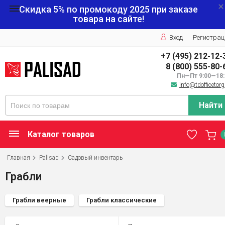
Скидка 5% по промокоду
2025
при заказе
товара на сайте!
Вход
Регистрац
+7 (495) 212-12-
8 (800) 555-80-
Пн—Пт 9:00—18:
info@tdofficetorg
Найти
Каталог товаров
Главная
Palisad
Садовый инвентарь
Грабли
Грабли веерные
Грабли классические