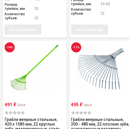
Размер
тулейки, мм
25-30
Размер
тулейки, мм
25
Количество
зубьев
22
Количество
зубьев
22
Нет в наличии
Нет в наличии
-14%
-11%
491
495
₽
₽
570
556
₽
₽
Грабли веерные стальные,
Грабли веерные стальные,
420 х 1585 мм, 22 круглых
300 - 480 мм, 22 плоских зуба
зуба, эмалированные, сталь...
оцинкованные,раздвижн...