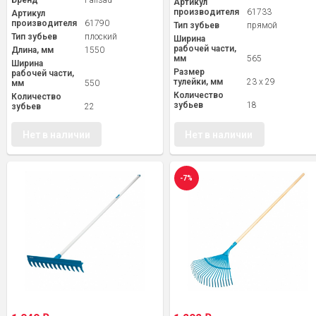
Бренд
Palisad
Артикул
производителя
61733
Артикул
производителя
61790
Тип зубьев
прямой
Тип зубьев
плоский
Ширина
рабочей части,
Длина, мм
1550
мм
565
Ширина
Размер
рабочей части,
тулейки, мм
23 x 29
мм
550
Количество
Количество
зубьев
18
зубьев
22
Нет в наличии
Нет в наличии
-7%