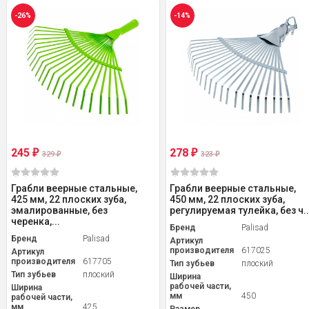
-26%
-14%
245
278
₽
₽
329
323
₽
₽
Грабли веерные стальные,
Грабли веерные стальные,
425 мм, 22 плоских зуба,
450 мм, 22 плоских зуба,
эмалированные, без
регулируемая тулейка, без ч..
черенка,...
Бренд
Palisad
Бренд
Palisad
Артикул
производителя
617025
Артикул
производителя
617705
Тип зубьев
плоский
Тип зубьев
плоский
Ширина
рабочей части,
Ширина
мм
450
рабочей части,
мм
425