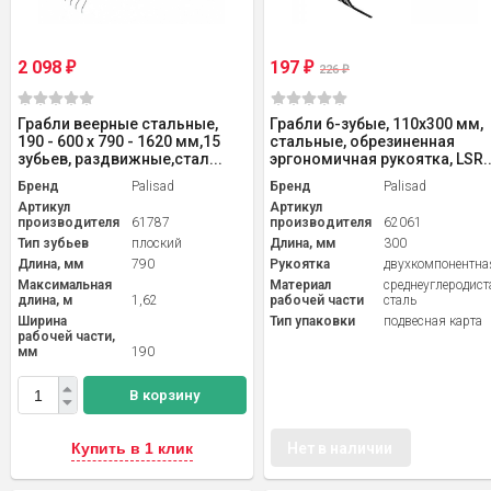
2 098
197
₽
₽
226
₽
Грабли веерные стальные,
Грабли 6-зубые, 110х300 мм,
190 - 600 х 790 - 1620 мм,15
стальные, обрезиненная
зубьев, раздвижные,стал...
эргономичная рукоятка, LSR..
Бренд
Palisad
Бренд
Palisad
Артикул
Артикул
производителя
61787
производителя
62061
Тип зубьев
плоский
Длина, мм
300
Длина, мм
790
Рукоятка
двухкомпонентна
Максимальная
Материал
среднеуглеродист
длина, м
1,62
рабочей части
сталь
Ширина
Тип упаковки
подвесная карта
рабочей части,
мм
190
В корзину
Купить в 1 клик
Нет в наличии