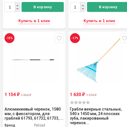
В корзину
В корзину
Купить в 1 клик
Купить в 1 клик
-15%
-17%
1 154
1 630
₽
₽
1 362
1 974
₽
₽
Алюминиевый черенок, 1580
Грабли веерные стальные,
мм, с фиксатором, для
540 х 1450 мм, 24 плоских
граблей 61793, 61732, 61733, ...
зуба, лакированный
черенок...
Бренд
Palisad