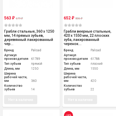
563
652
₽
₽
679
806
₽
₽
Грабли стальные, 360 х 1250
Грабли веерные стальные,
мм, 14 прямых зубьев,
420 х 1550 мм, 22 плоских
деревянный лакированный
зуба, лакированный
чер...
черенок...
Бренд
Palisad
Бренд
Palisad
Артикул
Артикул
производителя
61789
производителя
61788
Тип зубьев
прямой
Тип зубьев
плоский
Длина, мм
1250
Длина, мм
1550
Ширина
Ширина
рабочей части,
рабочей части,
мм
360
мм
420
Количество
Количество
зубьев
14
зубьев
22
Нет в наличии
Нет в наличии
-10%