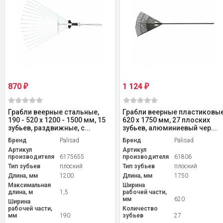
870
1 124
₽
₽
Грабли веерные стальные,
Грабли веерные пластиковые
190 - 520 х 1200 - 1500 мм, 15
620 х 1750 мм, 27 плоских
зубьев, раздвижные, с...
зубьев, алюминиевый чер...
Бренд
Palisad
Бренд
Palisad
Артикул
Артикул
производителя
6175655
производителя
61806
Тип зубьев
плоский
Тип зубьев
плоский
Длина, мм
1200
Длина, мм
1750
Максимальная
Ширина
длина, м
1,5
рабочей части,
мм
620
Ширина
рабочей части,
Количество
мм
190
зубьев
27