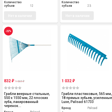
Количество
Количество
зубьев
12
зубьев
23
Нет в наличии
Нет в наличии
-22%
832
1 032
₽
₽
1 069
₽
Грабли веерные стальные,
Грабли пластиковые, 565 мм,
550 х 1550 мм, 22 плоских
18 прямых зубьев, усиленные
зуба, лакированный
Luxe, Palisad 61733
черенок...
Бренд
Palisad