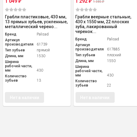
1 049
1 292
₽
₽
1 385
₽
Грабли пластиковые, 430 мм,
Грабли веерные стальные,
13 прямых зубьев, усиленные,
430 х 1550 мм, 22 плоских
металлический черено...
зуба, лакированный
черенок...
Бренд
Palisad
Бренд
Palisad
Артикул
производителя
61739
Артикул
производителя
617885
Тип зубьев
прямой
Тип зубьев
плоский
Длина, мм
1530
Длина, мм
1550
Ширина
рабочей части,
Ширина
мм
430
рабочей части,
мм
430
Количество
зубьев
13
Количество
зубьев
22
Нет в наличии
Нет в наличии