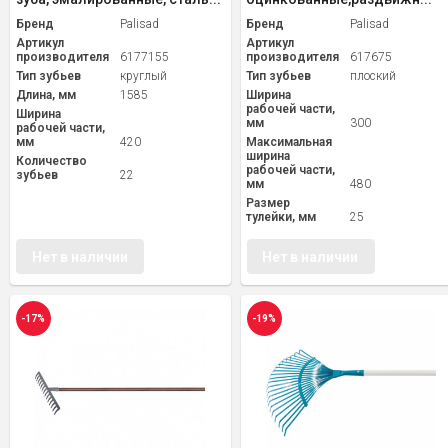
Бренд
Palisad
Бренд
Palisad
Артикул
Артикул
производителя
6177155
производителя
617675
Тип зубьев
круглый
Тип зубьев
плоский
Длина, мм
1585
Ширина
рабочей части,
Ширина
мм
300
рабочей части,
мм
420
Максимальная
ширина
Количество
рабочей части,
зубьев
22
мм
480
Размер
тулейки, мм
25
Нет в наличии
Нет в наличии
-17%
-19%