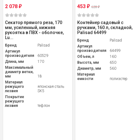
2 078
453
₽
₽
628
₽
Секатор прямого реза, 170
Контейнер садовый с
мм, усиленный, нижняя
ручками, 160 л, складной,
рукоятка в ПВХ - оболочке,
Palisad 64499
Lu...
Бренд
Palisad
Бренд
Palisad
Артикул
производителя
64499
Артикул
производителя
60529
Объем, л
160
Длина, мм
170
Высота, мм
650
Максимальный
Диаметр, мм
560
диаметр ветки,
Материал
мм
18
емкости
полиэстер
Материал
режущего
японская сталь
лезвия
SK5
Покрытие
режущего
лезвия
тефлон