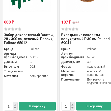
688
187
₽
₽
267
₽
Забор декоративный Винтаж,
Вкладыш из коковиты
28 х 300 см, зеленый, Россия,
полукруглый D 30 см Palisad
Palisad 65012
69041
Бренд
Palisad
Бренд
Palisad
Артикул
Артикул
производителя
65012
производителя
69041
Длина, м
3
Диаметр, мм
300
Высота, м
0,28
Форма
полукруглый
Толщина, мм
5
Материал
кокосовый
корзины
наполнитель
Материал
полипропилен
Применение
Для ремонта
подвесных кашпо
В корзину
В корзину