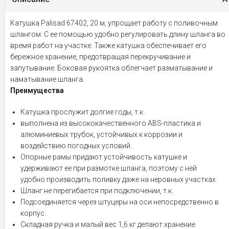
Катушка Palisad 67402, 20 м, упрощает работу с поливочным
шлангом. С ее помощью удобно регулировать длину шланга во
время работ на участке. Также катушка обеспечивает его
бережное хранение, предотвращая перекручивание и
запутывание. Боковая рукоятка облегчает разматывание и
наматывание шланга.
Преимущества
Катушка прослужит долгие годы, т.к.
выполнена из высококачественного ABS-пластика и
алюминиевых трубок, устойчивых к коррозии и
воздействию погодных условий.
Опорные рамы придают устойчивость катушке и
удерживают ее при размотке шланга, поэтому с ней
удобно производить поливку даже на неровных участках.
Шланг не перегибается при подключении, т.к.
Подсоединяется через штуцеры на оси непосредственно в
корпус.
Складная ручка и малый вес 1,6 кг делают хранение