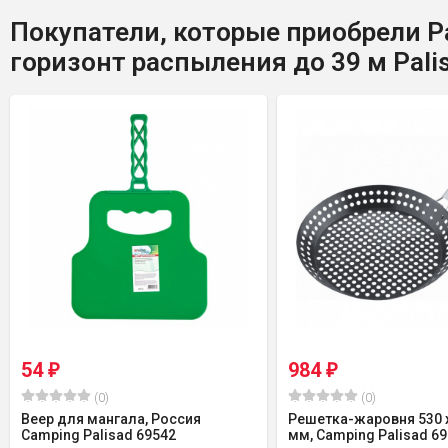
Покупатели, которые приобрели Р
горизонт распыления до 39 м Pali
54
984
₽
₽
(0)
(0)
Веер для мангала, Россия
Решетка-жаровня 530 х
Camping Palisad 69542
мм, Camping Palisad 6