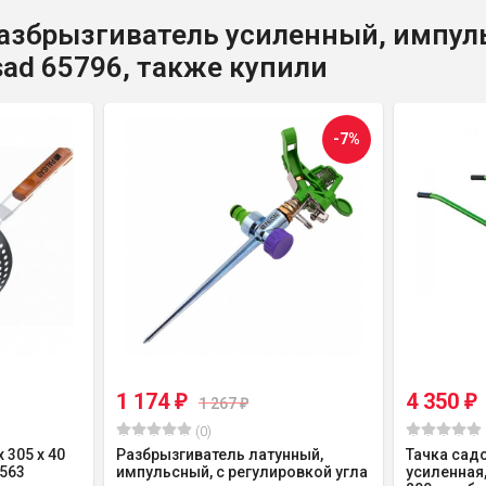
азбрызгиватель усиленный, импуль
sad 65796, также купили
-7%
1 174
4 350
₽
₽
1 267
₽
(0)
 305 х 40
Разбрызгиватель латунный,
Тачка сад
9563
импульсный, с регулировкой угла
усиленная