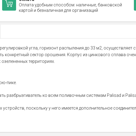
Оплата удобным способом: наличные, банковской
картой и безналичная для организаций
регулировкой угла, горизонт распыления до 33 м2, осуществляет 
ть конкретный сектор орошения. Корпус из цинкового сплава очен
 озелененных территориях.
рю-пике.
ь разбрызгиватель ко всем поливочным системам Palisad и Palisa
устройств, поскольку у него имеется дополнительное соединител