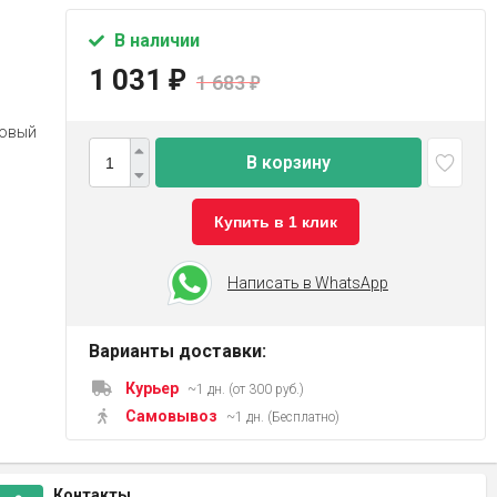
В наличии
1 031
₽
1 683
₽
ковый
В корзину
Купить в 1 клик
Написать в WhatsApp
Варианты доставки:
Курьер
~1 дн. (от 300 руб.)
Самовывоз
~1 дн. (Бесплатно)
Контакты