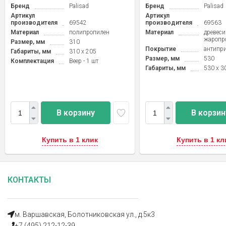
Бренд
Palisad
Бренд
Palisad
Артикул
Артикул
производителя
69542
производителя
69563
Материал
полипропилен
Материал
древеси
жаропр
Размер, мм
310
Покрытие
антипри
Габариты, мм
310 x 205
Размер, мм
530
Комплектация
Веер - 1 шт
Габариты, мм
530 x 3
В корзину
В корзин
Купить в 1 клик
Купить в 1 кл
КОНТАКТЫ
м. Варшавская, Болотниковская ул., д.5к3
+7 (495) 212-12-39