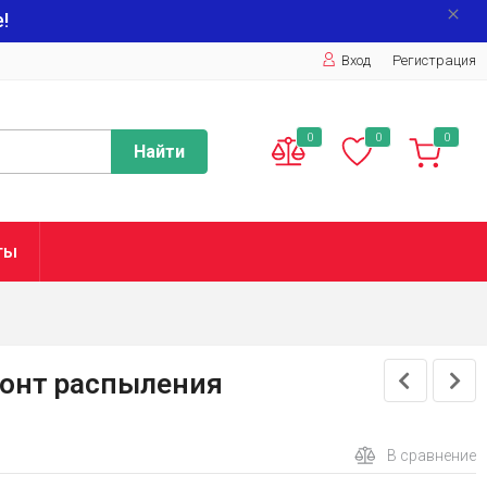
!
Вход
Регистрация
0
0
0
Найти
ты
зонт распыления
В сравнение