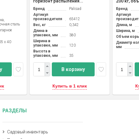
горизонт распыления...
200 кг, объ
Бренд
Palisad
Бренд
Артикул
Артикул
производителя
65412
производит
на,
очная сталь
Вес, кг
0,342
Длина, м
гарное
Длина в
Ширина, м
упаковке, мм
380
Объем коры
Ширина в
05 x 40
Диаметр кол
упаковке, мм
120
мм
Высота в
упаковке, мм
35
у
В корзину
ик
Купить в 1 клик
К
РАЗДЕЛЫ
Садовый инвентарь