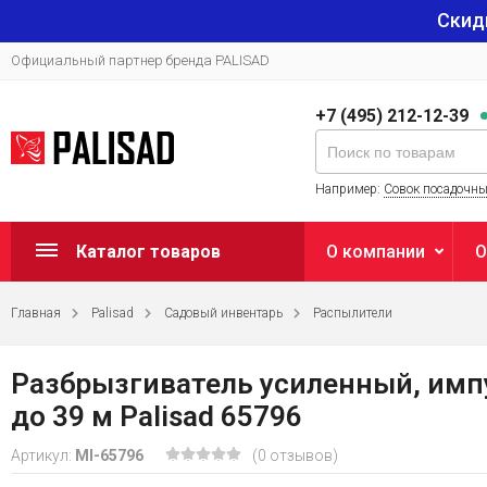
Скид
Официальный партнер бренда PALISAD
+7 (495) 212-12-39
Например:
Совок посадочн
Каталог товаров
О компании
О
Главная
Palisad
Садовый инвентарь
Распылители
Разбрызгиватель усиленный, импу
до 39 м Palisad 65796
Артикул:
MI-65796
(0 отзывов)