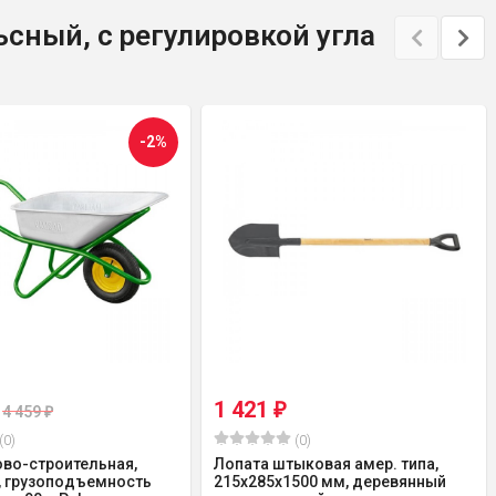
сный, с регулировкой угла
-2%
1 421
₽
4 459
₽
(0)
(0)
ово-строительная,
Лопата штыковая амер. типа,
, грузоподъемность
215х285х1500 мм, деревянный