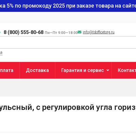
ка 5% по промокоду
2025
при заказе товара на сайте
8 (800) 555-80-68
info@tdofficetorg.ru
Пн—Пт 9:00—18:00
ый
плата
Доставка
Гарантия и сервис
Контак
льсный, с регулировкой угла гори