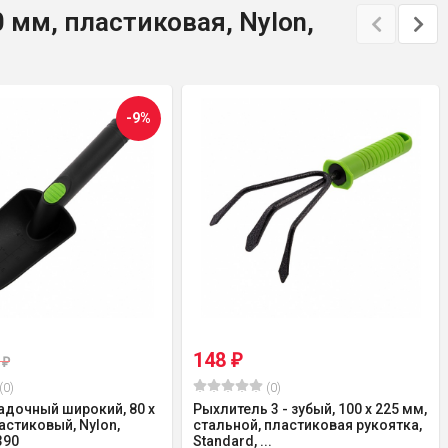
мм, пластиковая, Nylon,
-9%
148
₽
6
₽
(0)
(0)
адочный широкий, 80 х
Рыхлитель 3 - зубый, 100 х 225 мм,
астиковый, Nylon,
стальной, пластиковая рукоятка,
390
Standard, ...