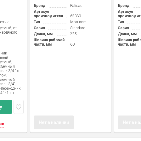
Бренд
Palisad
Бренд
Артикул
Артикул
производителя
62389
производит
астик
Тип
Мотыжка
Тип
уемый, от
Серия
Standard
Серия
о водяного
Длина, мм
225
Длина, мм
Ширина рабочей
Ширина раб
части, мм
60
части, мм
чник
чный
руемый,
съемный
ель 3/4 " с
пом,
съемный
тель 3/4",
-переходник
4" - 1 шт
у
Нет в наличии
Нет в н
ик