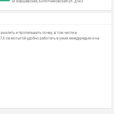
м. Варшавская, Болотниковская ул., д.5к3
рыхлить и пропалывать почву, в том числе в
7,6 см мотыгой удобно работать в узких междурядьях и на