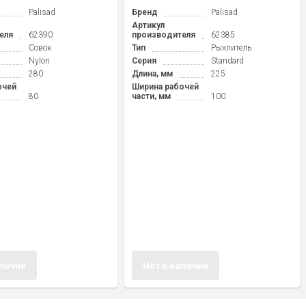
Palisad
Бренд
Palisad
Артикул
еля
62390
производителя
62385
Совок
Тип
Рыхлитель
Nylon
Серия
Standard
280
Длина, мм
225
очей
Ширина рабочей
80
части, мм
100
аличии
Нет в наличии