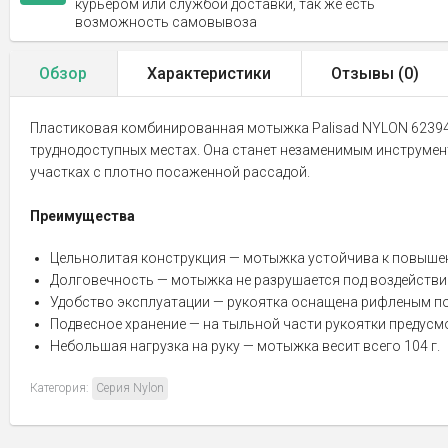
курьером или службой доставки, так же есть
возможность самовывоза
Обзор
Характеристики
Отзывы (
0
)
Пластиковая комбинированная мотыжка Palisad NYLON 623945,
труднодоступных местах. Она станет незаменимым инструменто
участках с плотно посаженной рассадой.
Преимущества
Цельнолитая конструкция — мотыжка устойчива к повыше
Долговечность — мотыжка не разрушается под воздействи
Удобство эксплуатации — рукоятка оснащена рифленым п
Подвесное хранение — на тыльной части рукоятки предусм
Небольшая нагрузка на руку — мотыжка весит всего 104 г.
Категория:
Серия Nylon