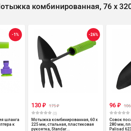
отыжка комбинированная, 76 х 320 
-1%
-26%
130
96
₽
₽
175
10
₽
(0)
ия шланга
Мотыжка комбинированная, 60 х
Совок пос
аптера к
225 мм, стальная, пластиковая
280 мм, пл
рукоятка, Standar...
Palisad 62