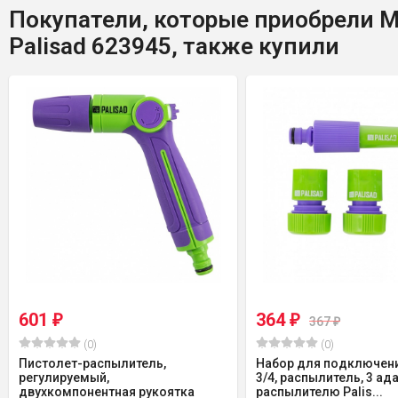
Покупатели, которые приобрели М
Palisad 623945, также купили
601
364
₽
₽
367
₽
(0)
(0)
Пистолет-распылитель,
Набор для подключен
регулируемый,
3/4, распылитель, 3 ад
двухкомпонентная рукоятка
распылителю Palis...