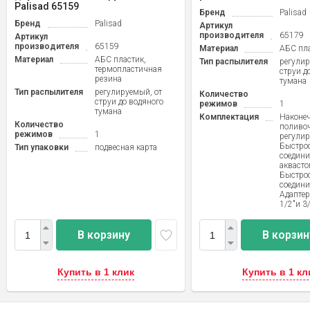
Palisad 65159
Бренд
Palisad
Бренд
Palisad
Артикул
производителя
65179
Артикул
производителя
65159
Материал
АБС пл
Материал
АБС пластик,
Тип распылителя
регулир
термопластичная
струи д
резина
тумана
Тип распылителя
регулируемый, от
Количество
струи до водяного
режимов
1
тумана
Комплектация
Наконе
Количество
поливо
режимов
1
регули
Быстро
Тип упаковки
подвесная карта
соединит
аквасто
Быстро
соедини
Адаптер
1/2"и 3/
В корзину
В корзин
Купить в 1 клик
Купить в 1 кл