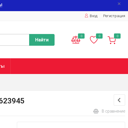
!
Вход
Регистрация
0
0
0
Найти
ты
 623945
В сравнение