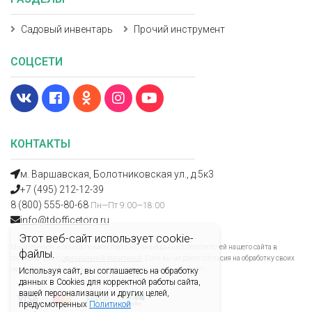
Садовый инвентарь
Прочий инструмент
СОЦСЕТИ
КОНТАКТЫ
м. Варшавская, Болотниковская ул., д.5к3
+7 (495) 212-12-39
8 (800) 555-80-68
Пн—Пт 9:00—18:00
info@tdofficetorg.ru
Этот веб-сайт использует cookie-
Мы получаем и обрабатываем персональные данные посетителей нашего сайта в
файлы.
соответствии с
официальной политикой
. Если вы не даете согласия на обработку своих
персональных данных, вам необходимо покинуть наш сайт.
Используя сайт, вы соглашаетесь на обработку
данных в Cookies для корректной работы сайта,
вашей персонализации и других целей,
предусмотренных
Политикой