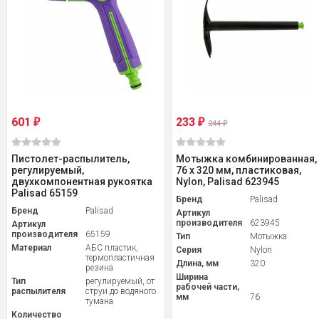
601
233
₽
₽
244
₽
Пистолет-распылитель,
Мотыжка комбинированная,
регулируемый,
76 х 320 мм, пластиковая,
двухкомпонентная рукоятка
Nylon, Palisad 623945
Palisad 65159
Бренд
Palisad
Бренд
Palisad
Артикул
производителя
623945
Артикул
производителя
65159
Тип
Мотыжка
Материал
АБС пластик,
Серия
Nylon
термопластичная
Длина, мм
320
резина
Ширина
Тип
регулируемый, от
рабочей части,
распылителя
струи до водяного
мм
76
тумана
Количество