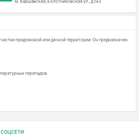
м. Варшавская, Болотниковская ул., д.5к3
 участки придомовой или дачной территории. Он предназначен
мпературных перепадов.
СОЦСЕТИ