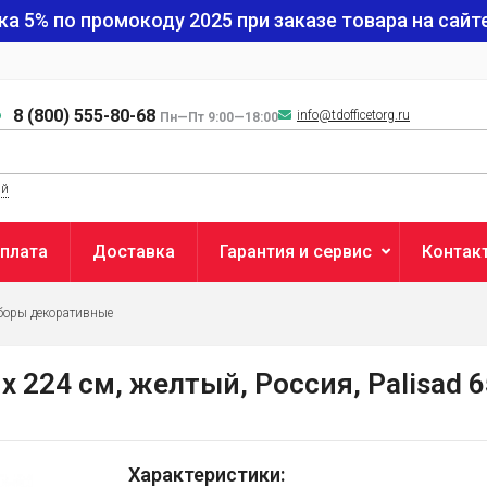
ка 5% по промокоду
2025
при заказе товара на сайте
8 (800) 555-80-68
info@tdofficetorg.ru
Пн—Пт 9:00—18:00
ый
плата
Доставка
Гарантия и сервис
Контак
боры декоративные
х 224 см, желтый, Россия, Palisad 
Характеристики: