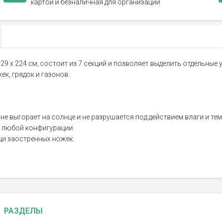
картой и безналичная для организаций
 29 х 224 см, состоит из 7 секций и позволяет выделить отдельные
к, грядок и газонов.
не выгорает на солнце и не разрушается под действием влаги и те
 любой конфигурации.
щи заостренных ножек.
РАЗДЕЛЫ