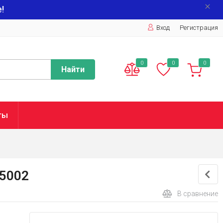
!
Вход
Регистрация
0
0
0
Найти
ты
65002
В сравнение