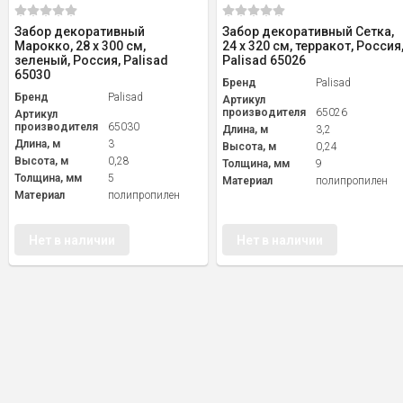
Забор декоративный
Забор декоративный Сетка,
Марокко, 28 х 300 см,
24 х 320 см, терракот, Россия
зеленый, Россия, Palisad
Palisad 65026
65030
Бренд
Palisad
Бренд
Palisad
Артикул
производителя
65026
Артикул
производителя
65030
Длина, м
3,2
Длина, м
3
Высота, м
0,24
Высота, м
0,28
Толщина, мм
9
Толщина, мм
5
Материал
полипропилен
Материал
полипропилен
Нет в наличии
Нет в наличии