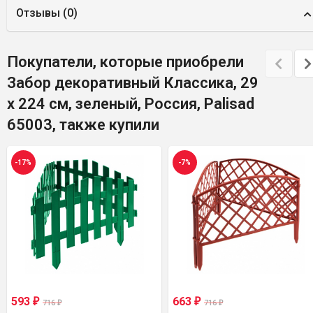
Отзывы (
0
)
Покупатели, которые приобрели
Забор декоративный Классика, 29
х 224 см, зеленый, Россия, Palisad
65003, также купили
-17%
-7%
593
663
₽
₽
716
716
₽
₽