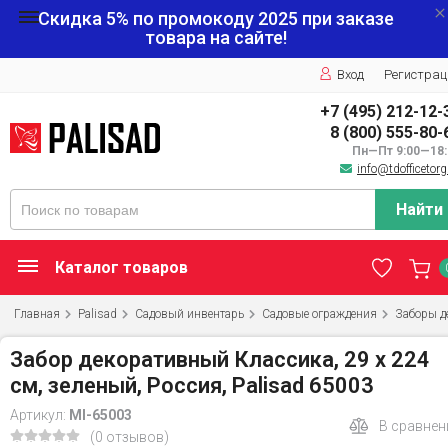
Скидка 5% по промокоду
2025
при заказе
товара на сайте!
Вход
Регистрац
+7 (495) 212-12-
8 (800) 555-80-
Пн—Пт 9:00—18:
info@tdofficetorg
Найти
Каталог товаров
Главная
Palisad
Садовый инвентарь
Садовые ограждения
Заборы д
Забор декоративный Классика, 29 х 224
см, зеленый, Россия, Palisad 65003
Артикул:
MI-65003
В сравнен
(0 отзывов)