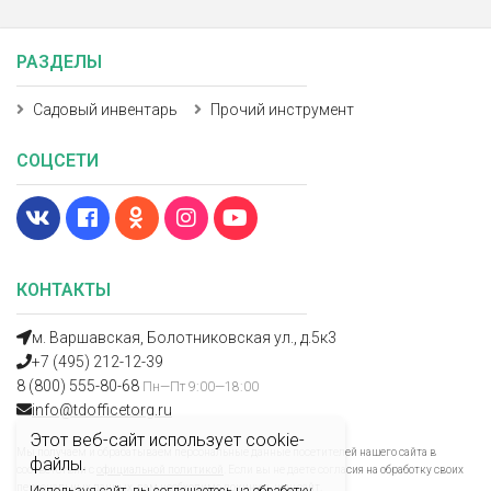
РАЗДЕЛЫ
Садовый инвентарь
Прочий инструмент
СОЦСЕТИ
КОНТАКТЫ
м. Варшавская, Болотниковская ул., д.5к3
+7 (495) 212-12-39
8 (800) 555-80-68
Пн—Пт 9:00—18:00
info@tdofficetorg.ru
Этот веб-сайт использует cookie-
Мы получаем и обрабатываем персональные данные посетителей нашего сайта в
файлы.
соответствии с
официальной политикой
. Если вы не даете согласия на обработку своих
персональных данных, вам необходимо покинуть наш сайт.