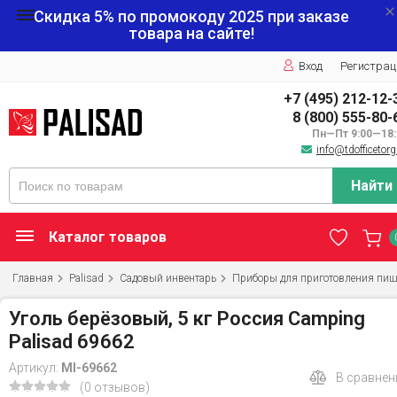
Скидка 5% по промокоду
2025
при заказе
товара на сайте!
Вход
Регистрац
+7 (495) 212-12-
8 (800) 555-80-
Пн—Пт 9:00—18:
info@tdofficetorg
Найти
Каталог товаров
Главная
Palisad
Садовый инвентарь
Приборы для приготовления пи
Уголь берёзовый, 5 кг Россия Camping
Palisad 69662
Артикул:
MI-69662
В сравнен
(0 отзывов)