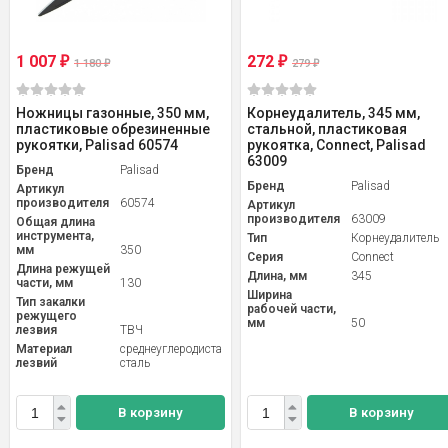
1 007
272
₽
₽
1 180
279
₽
₽
Ножницы газонные, 350 мм,
Корнеудалитель, 345 мм,
пластиковые обрезиненные
стальной, пластиковая
рукоятки, Palisad 60574
рукоятка, Connect, Palisad
63009
Бренд
Palisad
Бренд
Palisad
Артикул
производителя
60574
Артикул
производителя
63009
Общая длина
инструмента,
Тип
Корнеудалитель
мм
350
Серия
Connect
Длина режущей
Длина, мм
345
части, мм
130
Ширина
Тип закалки
рабочей части,
режущего
мм
50
лезвия
ТВЧ
Материал
среднеуглеродистая
лезвий
сталь
В корзину
В корзину