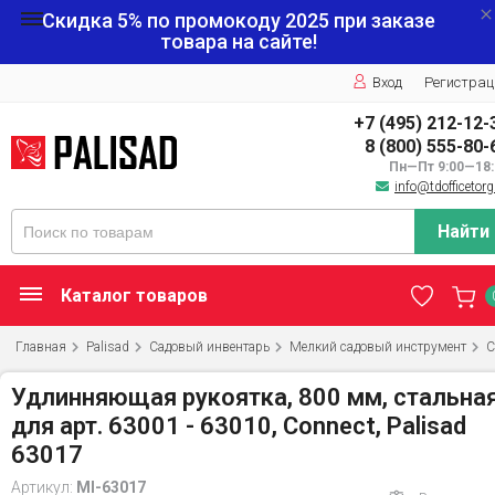
Скидка 5% по промокоду
2025
при заказе
товара на сайте!
Вход
Регистрац
+7 (495) 212-12-
8 (800) 555-80-
Пн—Пт 9:00—18:
info@tdofficetorg
Найти
Каталог товаров
Главная
Palisad
Садовый инвентарь
Мелкий садовый инструмент
С
Удлинняющая рукоятка, 800 мм, стальная
для арт. 63001 - 63010, Connect, Palisad
63017
Артикул:
MI-63017