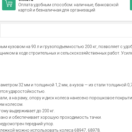
Оплата удобным способом: наличные, банковской
картой и безналичная для организаций
мным кузовом на 90 л и грузоподъемностью 200 кг, позволяет с у
ощником в ходе строительных и сельскохозяйственных работ. Усил
метром 32 мм и толщиной 1,2 мм, а кузов — из стали толщиной 0,
ется ударостойкостью.
ли, а на раму, опору и диск колеса нанесено порошковое покрыти
им колесом.
ому выдерживает до 200 кг.
ано и обеспечивает хорошую проходимость тачки.
редусмотрен передний упор.
ележкой можно использовать колеса 68947, 68978.