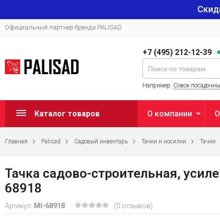
Скид
Официальный партнер бренда PALISAD
+7 (495) 212-12-39
Например:
Совок посадочн
Каталог товаров
О компании
О
Главная
Palisad
Садовый инвентарь
Тачки и носилки
Тачки
Тачка садово-строительная, усиле
68918
Артикул:
MI-68918
(0 отзывов)