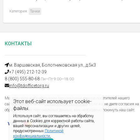
Категория:
Тачки
КОНТАКТЫ
м. Варшавская, Болотниковская ул., д.5к3
+7 (495) 212-12-39
8 (800) 555-80-68
Пн—Пт 9:00—18:00
info@tdofficetorg.ru
Мы получаем и обрабатываем персональные данные посетителей нашего
Этот веб-сайт использует cookie-
сайта в соответствии с
официальной политикой
. Если вы не даете согласия на
файлы.
обработку своих персональных данных, вам необходимо покинуть наш сайт.
Используя сайт, вы соглашаетесь на обработку
данных в Cookies для корректной работы сайта,
вашей персонализации и других целей,
предусмотренных
Политикой
конфиденциальности.