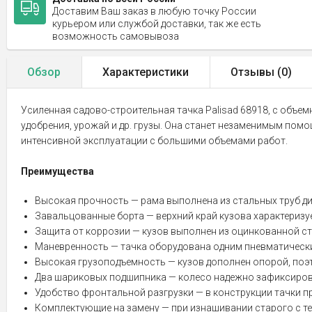
Доставим Ваш заказ в любую точку России
курьером или службой доставки, так же есть
возможность самовывоза
Обзор
Характеристики
Отзывы (
0
)
Усиленная садово-строительная тачка Palisad 68918, с объе
удобрения, урожай и др. грузы. Она станет незаменимым пом
интенсивной эксплуатации с большими объемами работ.
Преимущества
Высокая прочность — рама выполнена из стальных труб диа
Завальцованные борта — верхний край кузова характеризу
Защита от коррозии — кузов выполнен из оцинкованной ста
Маневренность — тачка оборудована одним пневматическ
Высокая грузоподъемность — кузов дополнен опорой, поэт
Два шариковых подшипника — колесо надежно зафиксиров
Удобство фронтальной разгрузки — в конструкции тачки п
Комплектующие на замену — при изнашивании старого с т