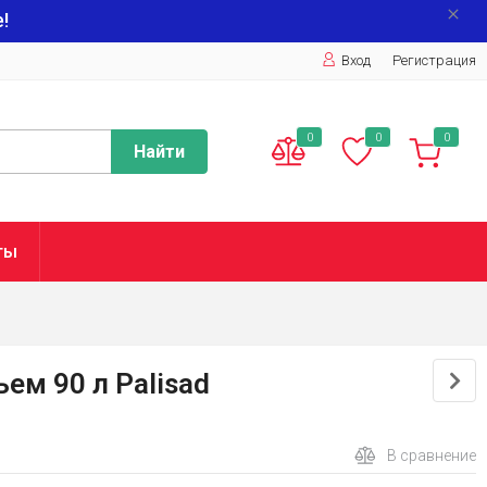
!
Вход
Регистрация
0
0
0
Найти
ты
ем 90 л Palisad
В сравнение