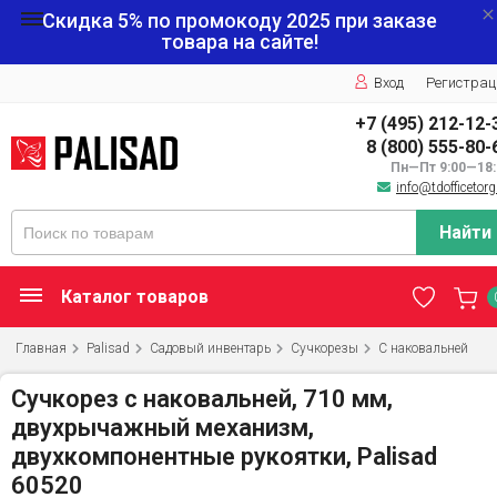
Скидка 5% по промокоду
2025
при заказе
товара на сайте!
Вход
Регистрац
+7 (495) 212-12-
8 (800) 555-80-
Пн—Пт 9:00—18:
info@tdofficetorg
Найти
Каталог товаров
Главная
Palisad
Садовый инвентарь
Сучкорезы
С наковальней
Сучкорез с наковальней, 710 мм,
двухрычажный механизм,
двухкомпонентные рукоятки, Palisad
60520