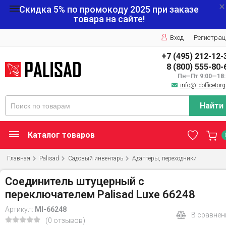
Скидка 5% по промокоду
2025
при заказе
товара на сайте!
Вход
Регистрац
+7 (495) 212-12-
8 (800) 555-80-
Пн—Пт 9:00—18:
info@tdofficetorg
Найти
Каталог товаров
Главная
Palisad
Садовый инвентарь
Адаптеры, переходники
Соединитель штуцерный с
переключателем Palisad Luxe 66248
Артикул:
MI-66248
В сравнен
(0 отзывов)