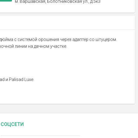
м. Варшавская, Болотниковская ул., д.5к3
дюйма с системой орошения через адаптер со штуцером.
вочной линии на дачном участке.
 и Palisad Luxe.
СОЦСЕТИ