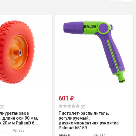
601
₽
(0)
(0)
лиуретановое
Пистолет-распылитель,
8, длина оси 90 мм,
регулируемый,
20 мм PalisaD 6...
двухкомпонентная рукоятка
Palisad 65159
Palisad
Бренд
Palisad