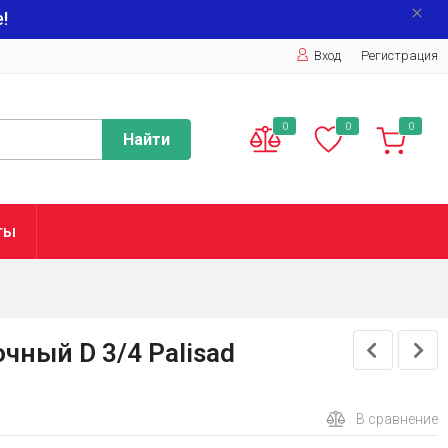
!
Вход
Регистрация
0
0
0
Найти
ты
ный D 3/4 Palisad
В сравнение