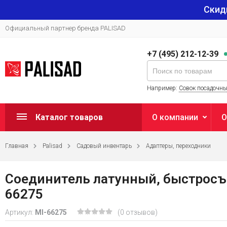
Скид
Официальный партнер бренда PALISAD
+7 (495) 212-12-39
Например:
Совок посадочн
Каталог товаров
О компании
О
Главная
Palisad
Садовый инвентарь
Адаптеры, переходники
Соединитель латунный, быстросъе
66275
Артикул:
MI-66275
(0 отзывов)