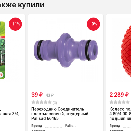
также купили
-11%
-9%
39
2 289
₽
₽
43
₽
(0)
,
Переходник-Соединитель
Колесо по
анга 3/4,
пластмассовый, штуцерный
4.80/4.00-
Palisad 66465
подшипник 
Бренд
Palisad
Бренд