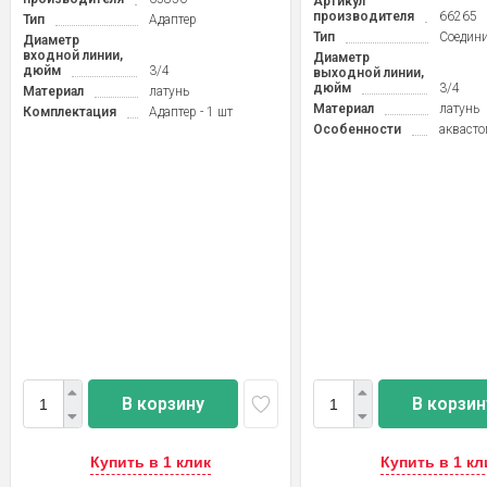
Артикул
производителя
66265
Тип
Адаптер
Тип
Соедини
Диаметр
входной линии,
Диаметр
дюйм
3/4
выходной линии,
дюйм
3/4
Материал
латунь
Материал
латунь
Комплектация
Адаптер - 1 шт
Особенности
аквасто
В корзину
В корзин
Купить в 1 клик
Купить в 1 кл