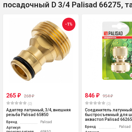
посадочный D 3/4 Palisad 66275, 
-1%
265
846
₽
₽
268
954
₽
₽
(0)
(0)
Адаптер латунный, 3/4, внешняя
Соединитель латунный
резьба Palisad 65850
быстросъемный для шл
аквастоп Palisad 66265
Бренд
Palisad
Бренд
Palisad
Артикул
производителя
65850