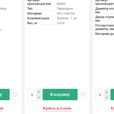
Артикул
Артикул
производителя
66465
производит
тель
Тип
Переходник
Диаметр кол
мм
Материал
АБС пластик
Длина ступи
Комплектация
Тройник - 1 шт
мм
Вес, кг
0,014
Посадочны
диаметр, м
п
Материал д
у
В корзину
ик
Купить в 1 клик
К