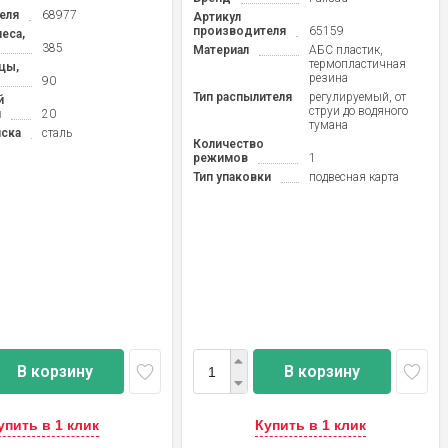
еля
68977
Артикул
производителя
65159
еса,
385
Материал
АБС пластик,
термопластичная
цы,
резина
90
Тип распылителя
регулируемый, от
й
струи до водяного
м
20
тумана
иска
сталь
Количество
режимов
1
Тип упаковки
подвесная карта
В корзину
В корзину
упить в 1 клик
Купить в 1 клик