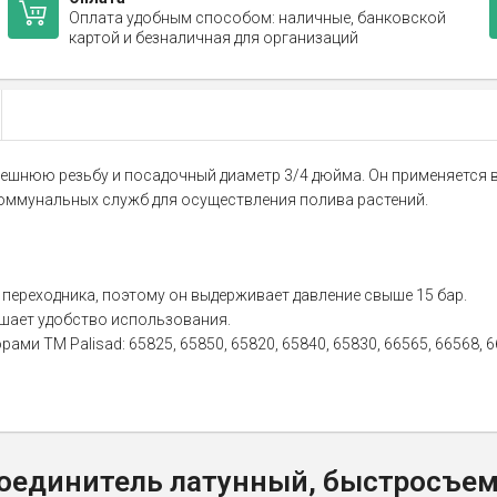
Оплата удобным способом: наличные, банковской
картой и безналичная для организаций
ешнюю резьбу и посадочный диаметр 3/4 дюйма. Он применяется в
коммунальных служб для осуществления полива растений.
 переходника, поэтому он выдерживает давление свыше 15 бар.
ышает удобство использования.
ми ТМ Palisad: 65825, 65850, 65820, 65840, 65830, 66565, 66568, 6
оединитель латунный, быстросъем