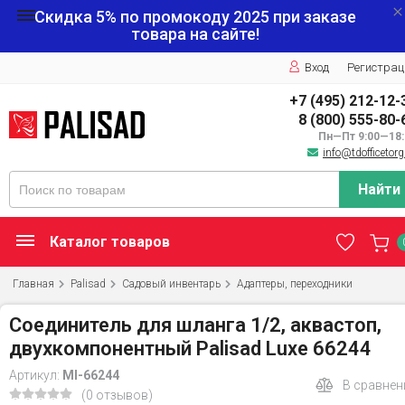
Скидка 5% по промокоду
2025
при заказе
товара на сайте!
Вход
Регистрац
+7 (495) 212-12-
8 (800) 555-80-
Пн—Пт 9:00—18:
info@tdofficetorg
Найти
Каталог товаров
Главная
Palisad
Садовый инвентарь
Адаптеры, переходники
Соединитель для шланга 1/2, аквастоп,
двухкомпонентный Palisad Luxe 66244
Артикул:
MI-66244
В сравнен
(0 отзывов)