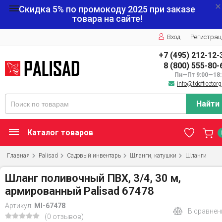
Скидка 5% по промокоду
2025
при заказе
товара на сайте!
Вход
Регистрац
+7 (495) 212-12-
8 (800) 555-80-
Пн—Пт 9:00—18:
info@tdofficetorg
Найти
Каталог товаров
Главная
Palisad
Садовый инвентарь
Шланги, катушки
Шланги
Шланг поливочный ПВХ, 3/4, 30 м,
армированный Palisad 67478
Артикул:
MI-67478
В сравнен
(0 отзывов)