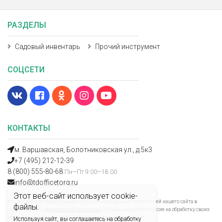
РАЗДЕЛЫ
Садовый инвентарь
Прочий инструмент
СОЦСЕТИ
КОНТАКТЫ
м. Варшавская, Болотниковская ул., д.5к3
+7 (495) 212-12-39
8 (800) 555-80-68
Пн—Пт 9:00—18:00
info@tdofficetorg.ru
Этот веб-сайт использует cookie-
Мы получаем и обрабатываем персональные данные посетителей нашего сайта в
файлы.
соответствии с
официальной политикой
. Если вы не даете согласия на обработку своих
персональных данных, вам необходимо покинуть наш сайт.
Используя сайт, вы соглашаетесь на обработку