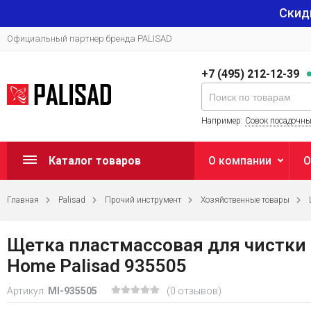
Скид
Официальный партнер бренда PALISAD
+7 (495) 212-12-39
Например:
Совок посадочн
Каталог товаров
О компании
О
Главная
Palisad
Прочий инструмент
Хозяйственные товары
Щетка пластмассовая для чистки к
Home Palisad 935505
Артикул:
MI-935505
(0 отзывов)