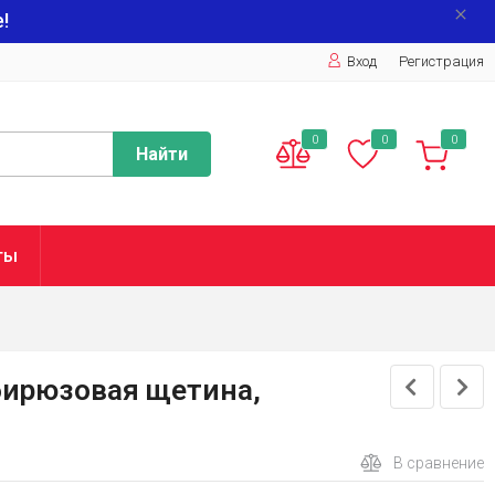
!
Вход
Регистрация
0
0
0
Найти
ты
 бирюзовая щетина,
В сравнение