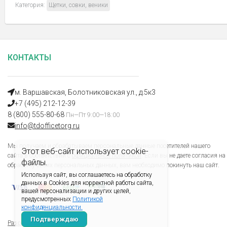
Категория:
Щетки, совки, веники
КОНТАКТЫ
м. Варшавская, Болотниковская ул., д.5к3
+7 (495) 212-12-39
8 (800) 555-80-68
Пн—Пт 9:00—18:00
info@tdofficetorg.ru
Мы получаем и обрабатываем персональные данные посетителей нашего
Этот веб-сайт использует cookie-
сайта в соответствии с
официальной политикой
. Если вы не даете согласия на
файлы.
обработку своих персональных данных, вам необходимо покинуть наш сайт.
Используя сайт, вы соглашаетесь на обработку
данных в Cookies для корректной работы сайта,
вашей персонализации и других целей,
предусмотренных
Политикой
конфиденциальности.
Подтверждаю
Разработано Xverst