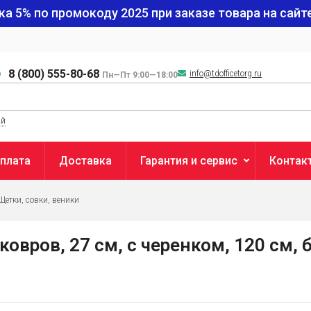
ка 5% по промокоду
2025
при заказе товара на сайте
8 (800) 555-80-68
info@tdofficetorg.ru
Пн—Пт 9:00—18:00
ый
плата
Доставка
Гарантия и сервис
Контак
Щетки, совки, веники
овров, 27 cм, c черенком, 120 см,