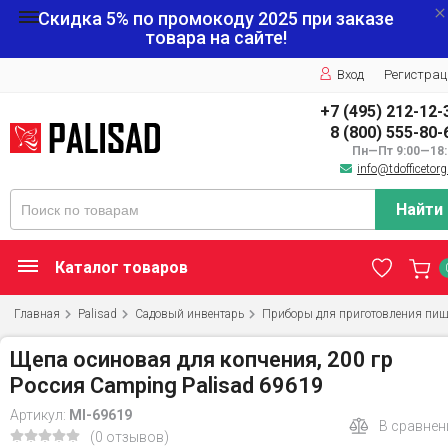
Скидка 5% по промокоду
2025
при заказе
товара на сайте!
Вход
Регистрац
+7 (495) 212-12-
8 (800) 555-80-
Пн—Пт 9:00—18:
info@tdofficetorg
Найти
Каталог товаров
Главная
Palisad
Садовый инвентарь
Приборы для приготовления пи
Щепа осиновая для копчения, 200 гр
Россия Camping Palisad 69619
Артикул:
MI-69619
В сравнен
(0 отзывов)