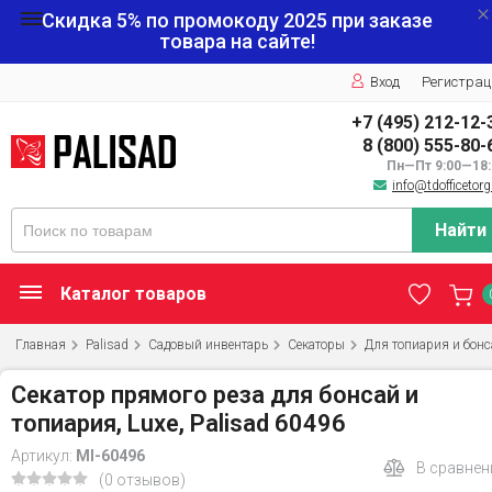
Скидка 5% по промокоду
2025
при заказе
товара на сайте!
Вход
Регистрац
+7 (495) 212-12-
8 (800) 555-80-
Пн—Пт 9:00—18:
info@tdofficetorg
Найти
Каталог товаров
Главная
Palisad
Садовый инвентарь
Секаторы
Для топиария и бонс
Секатор прямого реза для бонсай и
топиария, Luxe, Palisad 60496
Артикул:
MI-60496
В сравнен
(0 отзывов)