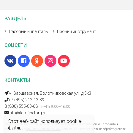
РАЗДЕЛЫ
Садовый инвентарь
Прочий инструмент
СОЦСЕТИ
КОНТАКТЫ
м. Варшавская, Болотниковская ул., д.5к3
+7 (495) 212-12-39
8 (800) 555-80-68
Пн—Пт 9:00—18:00
info@tdofficetorg.ru
Этот веб-сайт использует cookie-
Мы получаем и обрабатываем персональные данные посетителей нашего сайта в
файлы.
соответствии с
официальной политикой
. Если вы не даете согласия на обработку своих