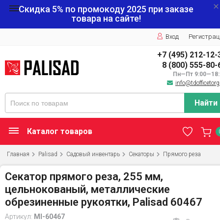
Скидка 5% по промокоду
2025
при заказе
товара на сайте!
Вход
Регистрац
+7 (495) 212-12-
8 (800) 555-80-
Пн—Пт 9:00—18:
info@tdofficetorg
Найти
Каталог товаров
Главная
Palisad
Садовый инвентарь
Секаторы
Прямого реза
Секатор прямого реза, 255 мм,
цельнокованый, металлические
обрезиненные рукоятки, Palisad 60467
Артикул:
MI-60467