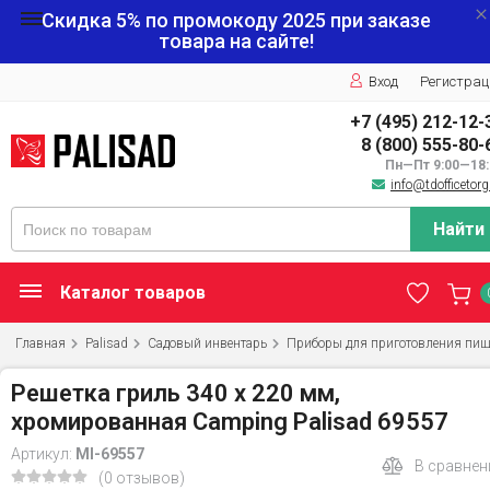
Скидка 5% по промокоду
2025
при заказе
товара на сайте!
Вход
Регистрац
+7 (495) 212-12-
8 (800) 555-80-
Пн—Пт 9:00—18:
info@tdofficetorg
Найти
Каталог товаров
Главная
Palisad
Садовый инвентарь
Приборы для приготовления пи
Решетка гриль 340 х 220 мм,
хромированная Camping Palisad 69557
Артикул:
MI-69557
В сравнен
(0 отзывов)