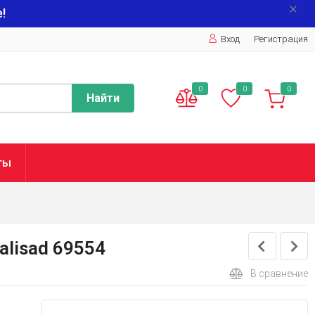
!
Вход
Регистрация
0
0
0
Найти
ты
alisad 69554
В сравнение