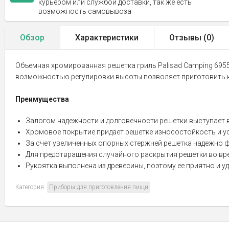
курьером или службой доставки, так же есть
возможность самовывоза
Обзор
Характеристики
Отзывы (
0
)
Объемная хромированная решетка гриль Palisad Camping 69554
возможностью регулировки высоты позволяет приготовить кр
Преимущества
Залогом надежности и долговечности решетки выступает 
Хромовое покрытие придает решетке износостойкость и у
За счет увеличенных опорных стержней решетка надежно ф
Для предотвращения случайного раскрытия решетки во в
Рукоятка выполнена из древесины, поэтому ее приятно и уд
Категория:
Приборы для приготовления пищи