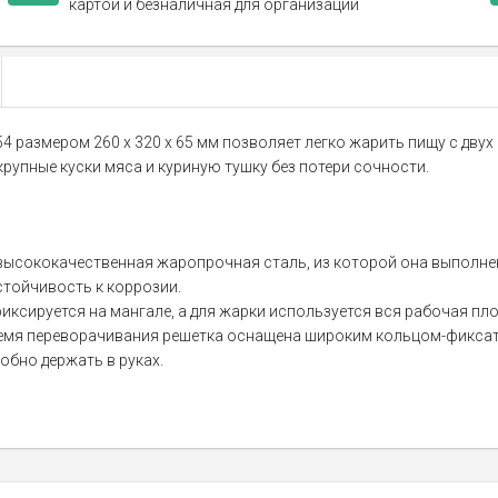
картой и безналичная для организаций
 размером 260 х 320 х 65 мм позволяет легко жарить пищу с двух
упные куски мяса и куриную тушку без потери сочности.
высококачественная жаропрочная сталь, из которой она выполне
стойчивость к коррозии.
иксируется на мангале, а для жарки используется вся рабочая пл
ремя переворачивания решетка оснащена широким кольцом-фикса
обно держать в руках.