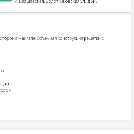
м. Варшавская, Болотниковская ул., д.5к3
 сторон в мангале. Объемная конструкция решетки с
на.
ощадь.
тором.