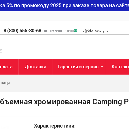
ка 5% по промокоду
2025
при заказе товара на сайте
8 (800) 555-80-68
info@tdofficetorg.ru
Пн—Пт 9:00—18:00
ый
плата
Доставка
Гарантия и сервис
Контак
я пищи
 объемная хромированная Camping P
Характеристики: