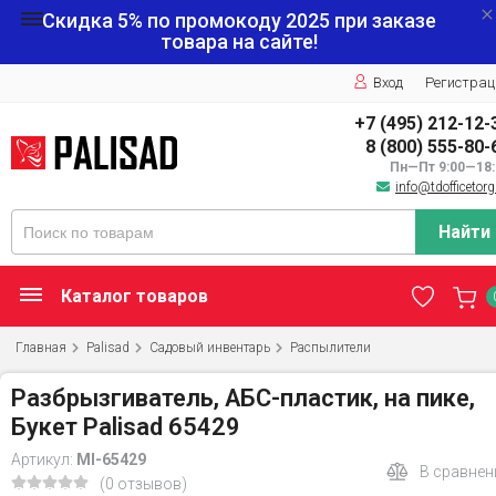
Скидка 5% по промокоду
2025
при заказе
товара на сайте!
Вход
Регистрац
+7 (495) 212-12-
8 (800) 555-80-
Пн—Пт 9:00—18:
info@tdofficetorg
Найти
Каталог товаров
Главная
Palisad
Садовый инвентарь
Распылители
Разбрызгиватель, АБС-пластик, на пике,
Букет Palisad 65429
Артикул:
MI-65429
В сравнен
(0 отзывов)