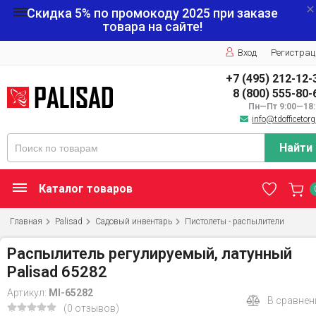
Скидка 5% по промокоду
2025
при заказе
товара на сайте!
Вход
Регистрац
+7 (495) 212-12-
8 (800) 555-80-
Пн—Пт 9:00—18:
info@tdofficetorg
Найти
Каталог товаров
Главная
Palisad
Садовый инвентарь
Пистолеты - распылители
Распылитель регулируемый, латунный
Palisad 65282
Артикул:
MI-65282
В сравнен
(0 отзывов)