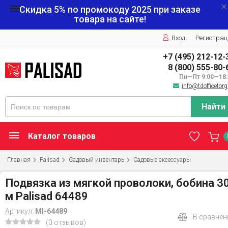
Скидка 5% по промокоду
2025
при заказе
товара на сайте!
Вход
Регистрац
+7 (495) 212-12-
8 (800) 555-80-
Пн—Пт 9:00—18:
info@tdofficetorg
Найти
Каталог товаров
Главная
Palisad
Садовый инвентарь
Садовые аксессуары
Подвязка из мягкой проволоки, бобина 3
м Palisad 64489
Артикул:
MI-64489
В сравнен
(0 отзывов)