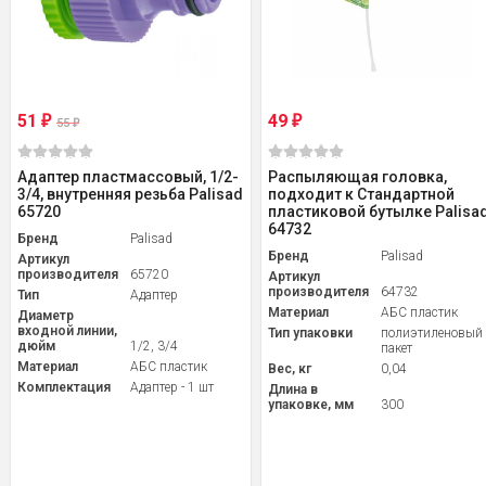
51
49
₽
₽
55
₽
Адаптер пластмассовый, 1/2-
Распыляющая головка,
3/4, внутренняя резьба Palisad
подходит к Стандартной
65720
пластиковой бутылке Palisa
64732
Бренд
Palisad
Бренд
Palisad
Артикул
производителя
65720
Артикул
производителя
64732
Тип
Адаптер
Материал
АБС пластик
Диаметр
входной линии,
Тип упаковки
полиэтиленовый
дюйм
1/2, 3/4
пакет
Материал
АБС пластик
Вес, кг
0,04
Комплектация
Адаптер - 1 шт
Длина в
упаковке, мм
300