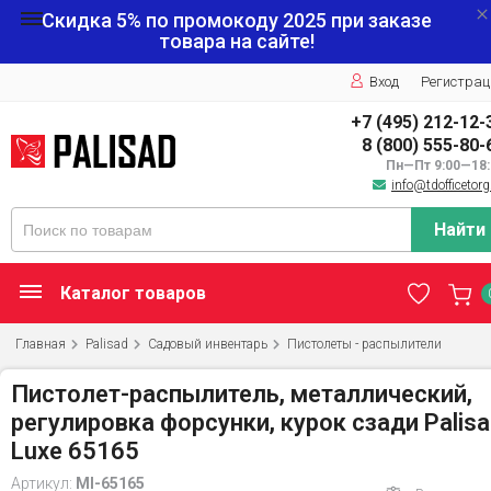
Скидка 5% по промокоду
2025
при заказе
товара на сайте!
Вход
Регистрац
+7 (495) 212-12-
8 (800) 555-80-
Пн—Пт 9:00—18:
info@tdofficetorg
Найти
Каталог товаров
Главная
Palisad
Садовый инвентарь
Пистолеты - распылители
Пистолет-распылитель, металлический,
регулировка форсунки, курок сзади Palis
Luxe 65165
Артикул:
MI-65165