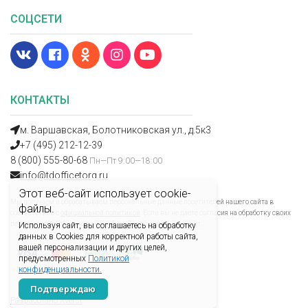
СОЦСЕТИ
КОНТАКТЫ
м. Варшавская, Болотниковская ул., д.5к3
+7 (495) 212-12-39
8 (800) 555-80-68
Пн—Пт 9:00—18:00
info@tdofficetorg.ru
Этот веб-сайт использует cookie-
Мы получаем и обрабатываем персональные данные посетителей нашего сайта в
файлы.
соответствии с
официальной политикой
. Если вы не даете согласия на обработку своих
персональных данных, вам необходимо покинуть наш сайт.
Используя сайт, вы соглашаетесь на обработку
данных в Cookies для корректной работы сайта,
вашей персонализации и других целей,
предусмотренных
Политикой
конфиденциальности.
Подтверждаю
Разработано Xverst