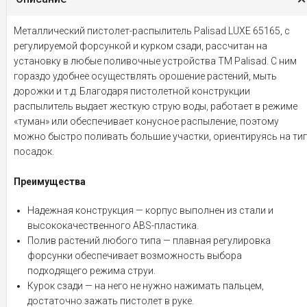
Металлический пистолет-распылитель Palisad LUXE 65165, с
регулируемой форсункой и курком сзади, рассчитан на
установку в любые поливочные устройства ТМ Palisad. С ним
гораздо удобнее осуществлять орошение растений, мыть
дорожки и т.д. Благодаря пистолетной конструкции
распылитель выдает жесткую струю воды, работает в режиме
«туман» или обеспечивает конусное распыление, поэтому
можно быстро поливать большие участки, ориентируясь на ти
посадок.
Преимущества
Надежная конструкция — корпус выполнен из стали и
высококачественного ABS-пластика.
Полив растений любого типа — плавная регулировка
форсунки обеспечивает возможность выбора
подходящего режима струи.
Курок сзади — на него не нужно нажимать пальцем,
достаточно зажать пистолет в руке.