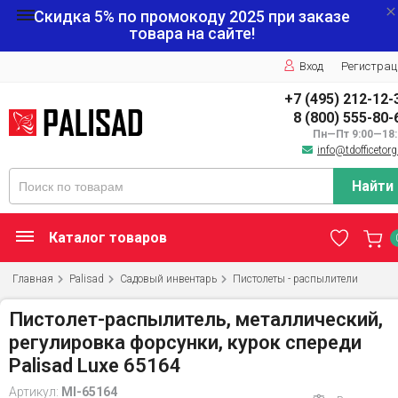
Скидка 5% по промокоду
2025
при заказе
товара на сайте!
Вход
Регистрац
+7 (495) 212-12-
8 (800) 555-80-
Пн—Пт 9:00—18:
info@tdofficetorg
Найти
Каталог товаров
Главная
Palisad
Садовый инвентарь
Пистолеты - распылители
Пистолет-распылитель, металлический,
регулировка форсунки, курок спереди
Palisad Luxe 65164
Артикул:
MI-65164