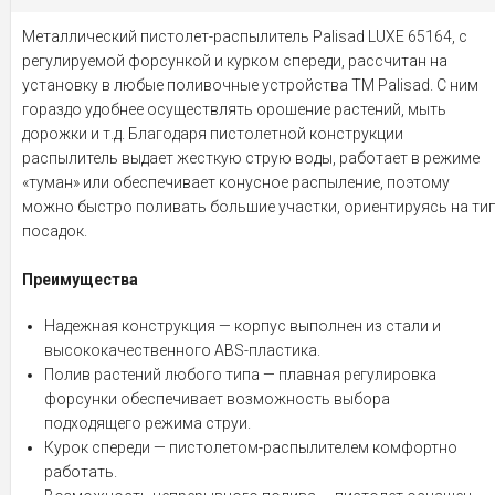
Металлический пистолет-распылитель Palisad LUXE 65164, с
регулируемой форсункой и курком спереди, рассчитан на
установку в любые поливочные устройства ТМ Palisad. С ним
гораздо удобнее осуществлять орошение растений, мыть
дорожки и т.д. Благодаря пистолетной конструкции
распылитель выдает жесткую струю воды, работает в режиме
«туман» или обеспечивает конусное распыление, поэтому
можно быстро поливать большие участки, ориентируясь на ти
посадок.
Преимущества
Надежная конструкция — корпус выполнен из стали и
высококачественного ABS-пластика.
Полив растений любого типа — плавная регулировка
форсунки обеспечивает возможность выбора
подходящего режима струи.
Курок спереди — пистолетом-распылителем комфортно
работать.