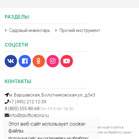
РАЗДЕЛЫ
Садовый инвентарь
Прочий инструмент
СОЦСЕТИ
КОНТАКТЫ
м. Варшавская, Болотниковская ул., д.5к3
+7 (495) 212-12-39
8 (800) 555-80-68
Пн—Пт 9:00—18:00
info@tdofficetorg.ru
Этот веб-сайт использует cookie-
Мы получаем и обрабатываем персональные данные посетителей нашего сайта в
файлы.
соответствии с
официальной политикой
. Если вы не даете согласия на обработку своих
персональных данных, вам необходимо покинуть наш сайт.
Используя сайт, вы соглашаетесь на обработку