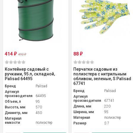
414
88
₽
₽
492
₽
Контейнер садовый с
Перчатки садовые из
ручками, 95 л, складной,
полиэстера с нитрильным
Palisad 64495
обливом, зеленые, S Palisad
67741
Бренд
Palisad
Бренд
Palisad
Артикул
производителя
64495
Артикул
производителя
67741
Объем, л
95
Длина, мм
220
Высота, мм
570
Ширина, мм
95
Диаметр, мм
450
Материал
полиэстер
Материал
емкости
полиэстер
Размер
S 7