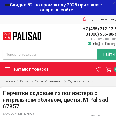
Скидка 5% по промокоду
2025
при заказе
товара на сайте!
Вход
Регистрац
+7 (495) 212-12-
8 (800) 555-80-
Пн—Пт 9:00—18:
info@tdofficetorg
Найти
Каталог товаров
Главная
Palisad
Садовый инвентарь
Садовые перчатки
Перчатки садовые из полиэстера с
нитрильным обливом, цветы, М Palisad
67857
Артикул:
MI-67857