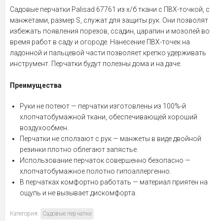
Садовые перчатки Palisad 67761 из х/б ткани с ПВХ-точкой, с
манжетами, размер S, служат для защиты рук. Они позволят
избежать появления порезов, ссадин, царапин и мозолей во
время работ в саду и огороде. Нанесение ПВХ-точек на
ладонной и пальцевой части позволяет крепко удерживать
инструмент. Перчатки будут полезны дома и на даче.
Преимущества
Руки не потеют — перчатки изготовлены из 100%-й
хлопчатобумажной ткани, обеспечивающей хороший
воздухообмен.
Перчатки не сползают с рук — манжеты в виде двойной
резинки плотно облегают запястье.
Использование перчаток совершенно безопасно —
хлопчатобумажное полотно гипоаллергенно.
В перчатках комфортно работать — материал приятен на
ощупь и не вызывает дискомфорта.
Категория:
Садовые перчатки