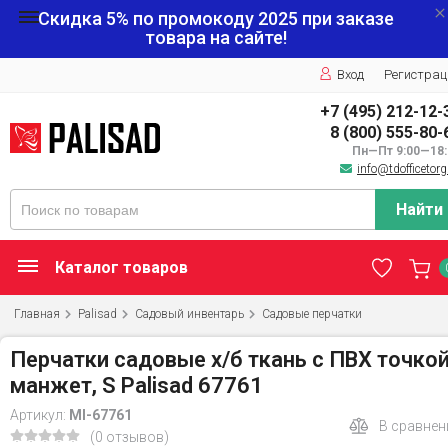
Скидка 5% по промокоду
2025
при заказе
товара на сайте!
Вход
Регистрац
+7 (495) 212-12-
8 (800) 555-80-
Пн—Пт 9:00—18:
info@tdofficetorg
Найти
Каталог товаров
Главная
Palisad
Садовый инвентарь
Садовые перчатки
Перчатки садовые х/б ткань с ПВХ точкой
манжет, S Palisad 67761
Артикул:
MI-67761
В сравнен
(0 отзывов)