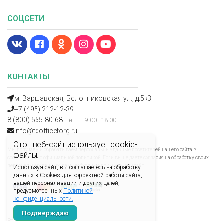
СОЦСЕТИ
КОНТАКТЫ
м. Варшавская, Болотниковская ул., д.5к3
+7 (495) 212-12-39
8 (800) 555-80-68
Пн—Пт 9:00—18:00
info@tdofficetorg.ru
Этот веб-сайт использует cookie-
Мы получаем и обрабатываем персональные данные посетителей нашего сайта в
файлы.
соответствии с
официальной политикой
. Если вы не даете согласия на обработку своих
персональных данных, вам необходимо покинуть наш сайт.
Используя сайт, вы соглашаетесь на обработку
данных в Cookies для корректной работы сайта,
вашей персонализации и других целей,
предусмотренных
Политикой
конфиденциальности.
Подтверждаю
Разработано Xverst