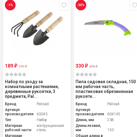
-1%
-30%
189
330
₽
₽
191
473
₽
₽
Набор по уходу за
Пила садовая складная, 150
комнатными растениями,
мм рабочая часть,
деревянные рукоятки, 3
пластиковая обрезиненная
предмета, Pal...
рукоятк...
Бренд
Palisad
Бренд
Palisad
Артикул
Артикул
производителя
63043
производителя
604145
Тип
Набор
Длина, мм
238
Материал
кострукционная
Длина лезвия,
рабочей части
сталь
мм
150
Материал
Общая длина в