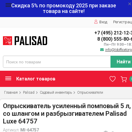
Скидка 5% по промокоду
2025
при заказе
товара на сайте!
Вход
Регистрац
+7 (495) 212-12-
8 (800) 555-80-
Пн—Пт 9:00—18:
info@tdofficetorg
Найти
Каталог товаров
Главная
Palisad
Садовый инвентарь
Опрыскиватели
Опрыскиватель усиленный помповый 5 л,
со шлангом и разбрызгивателем Palisad
Luxe 64757
Артикул:
MI-64757