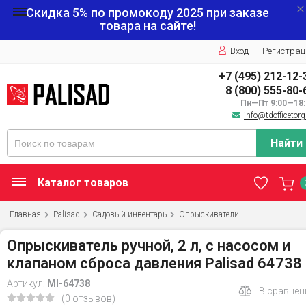
Скидка 5% по промокоду
2025
при заказе
товара на сайте!
Вход
Регистрац
+7 (495) 212-12-
8 (800) 555-80-
Пн—Пт 9:00—18:
info@tdofficetorg
Найти
Каталог товаров
Главная
Palisad
Садовый инвентарь
Опрыскиватели
Опрыскиватель ручной, 2 л, с насосом и
клапаном сброса давления Palisad 64738
Артикул:
MI-64738
В сравнен
(0 отзывов)