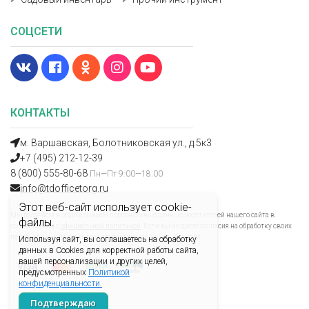
СОЦСЕТИ
КОНТАКТЫ
м. Варшавская, Болотниковская ул., д.5к3
+7 (495) 212-12-39
8 (800) 555-80-68
Пн—Пт 9:00—18:00
info@tdofficetorg.ru
Этот веб-сайт использует cookie-
Мы получаем и обрабатываем персональные данные посетителей нашего сайта в
файлы.
соответствии с
официальной политикой
. Если вы не даете согласия на обработку своих
персональных данных, вам необходимо покинуть наш сайт.
Используя сайт, вы соглашаетесь на обработку
данных в Cookies для корректной работы сайта,
вашей персонализации и других целей,
предусмотренных
Политикой
конфиденциальности.
Подтверждаю