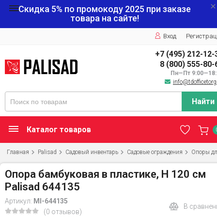
Скидка 5% по промокоду
2025
при заказе
товара на сайте!
Вход
Регистрац
+7 (495) 212-12-
8 (800) 555-80-
Пн—Пт 9:00—18:
info@tdofficetorg
Найти
Каталог товаров
Главная
Palisad
Садовый инвентарь
Садовые ограждения
Опоры дл
Опора бамбуковая в пластике, H 120 см
Palisad 644135
Артикул:
MI-644135
В сравнен
(0 отзывов)