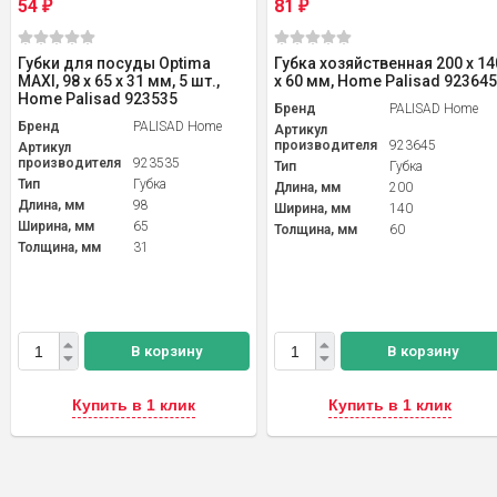
54
81
₽
₽
Губки для посуды Optima
Губка хозяйственная 200 x 14
MAXI, 98 x 65 x 31 мм, 5 шт.,
x 60 мм, Home Palisad 923645
Home Palisad 923535
Бренд
PALISAD Home
Бренд
PALISAD Home
Артикул
производителя
923645
Артикул
производителя
923535
Тип
Губка
Тип
Губка
Длина, мм
200
Длина, мм
98
Ширина, мм
140
Ширина, мм
65
Толщина, мм
60
Толщина, мм
31
В корзину
В корзину
Купить в 1 клик
Купить в 1 клик