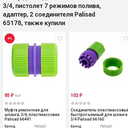
3/4, пистолет 7 режимов полива,
адаптер, 2 соединителя Palisad
65178, также купили
-8%
85
102
₽
₽
92
₽
Муфта ремонтная для
Соединитель пластмассовый
шланга, 3/4, пластмассовая
быстросъемный для шланга
Palisad 66441
3/4 Palisad 66160
Бренд
Palisad
Бренд
Palisad