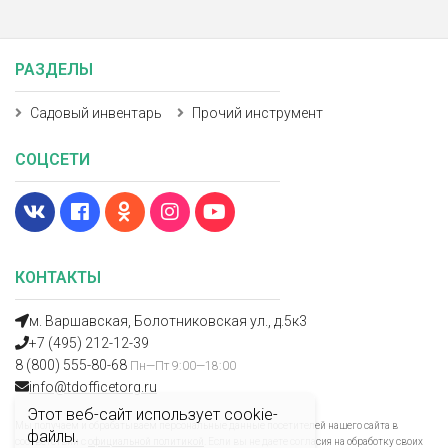
РАЗДЕЛЫ
Садовый инвентарь
Прочий инструмент
СОЦСЕТИ
КОНТАКТЫ
м. Варшавская, Болотниковская ул., д.5к3
+7 (495) 212-12-39
8 (800) 555-80-68
Пн—Пт 9:00—18:00
info@tdofficetorg.ru
Этот веб-сайт использует cookie-
Мы получаем и обрабатываем персональные данные посетителей нашего сайта в
файлы.
соответствии с
официальной политикой
. Если вы не даете согласия на обработку своих