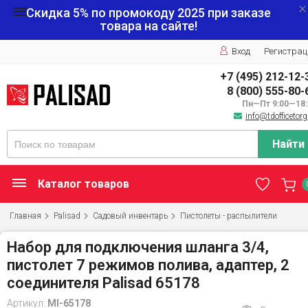
Скидка 5% по промокоду
2025
при заказе
товара на сайте!
Вход
Регистрац
+7 (495) 212-12-
8 (800) 555-80-
Пн—Пт 9:00—18:
info@tdofficetorg
Найти
Каталог товаров
Главная
Palisad
Садовый инвентарь
Пистолеты - распылители
Набор для подключения шланга 3/4,
пистолет 7 режимов полива, адаптер, 2
соединителя Palisad 65178
Артикул:
MI-65178