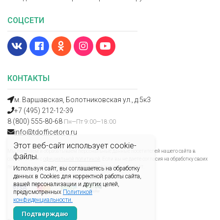
СОЦСЕТИ
КОНТАКТЫ
м. Варшавская, Болотниковская ул., д.5к3
+7 (495) 212-12-39
8 (800) 555-80-68
Пн—Пт 9:00—18:00
info@tdofficetorg.ru
Этот веб-сайт использует cookie-
Мы получаем и обрабатываем персональные данные посетителей нашего сайта в
файлы.
соответствии с
официальной политикой
. Если вы не даете согласия на обработку своих
персональных данных, вам необходимо покинуть наш сайт.
Используя сайт, вы соглашаетесь на обработку
данных в Cookies для корректной работы сайта,
вашей персонализации и других целей,
предусмотренных
Политикой
конфиденциальности.
Подтверждаю