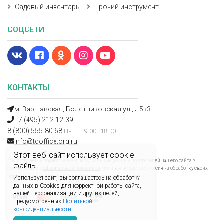
Садовый инвентарь
Прочий инструмент
СОЦСЕТИ
КОНТАКТЫ
м. Варшавская, Болотниковская ул., д.5к3
+7 (495) 212-12-39
8 (800) 555-80-68
Пн—Пт 9:00—18:00
info@tdofficetorg.ru
Этот веб-сайт использует cookie-
Мы получаем и обрабатываем персональные данные посетителей нашего сайта в
файлы.
соответствии с
официальной политикой
. Если вы не даете согласия на обработку своих
персональных данных, вам необходимо покинуть наш сайт.
Используя сайт, вы соглашаетесь на обработку
данных в Cookies для корректной работы сайта,
вашей персонализации и других целей,
предусмотренных
Политикой
конфиденциальности.