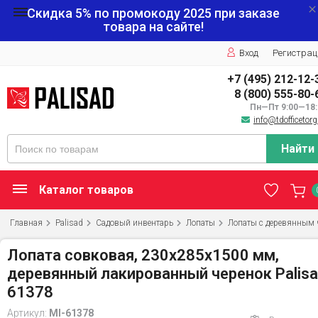
Скидка 5% по промокоду
2025
при заказе
товара на сайте!
Вход
Регистрац
+7 (495) 212-12-
8 (800) 555-80-
Пн—Пт 9:00—18:
info@tdofficetorg
Найти
Каталог товаров
Главная
Palisad
Садовый инвентарь
Лопаты
Лопаты с деревянным 
Лопата совковая, 230х285х1500 мм,
деревянный лакированный черенок Palis
61378
Артикул:
MI-61378