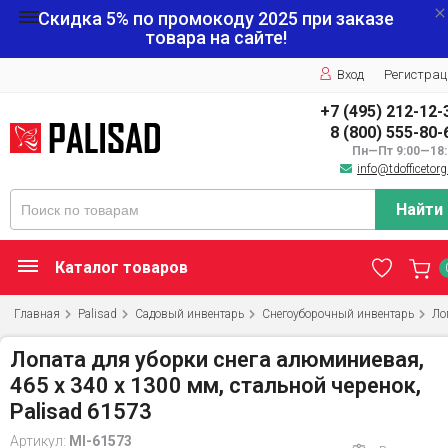
Скидка 5% по промокоду
2025
при заказе
товара на сайте!
Вход
Регистрац
+7 (495) 212-12-
8 (800) 555-80-
Пн—Пт 9:00—18:
info@tdofficetorg
Найти
Каталог товаров
Главная
Palisad
Садовый инвентарь
Снегоуборочный инвентарь
Ло
Лопата для уборки снега алюминиевая,
465 х 340 х 1300 мм, стальной черенок,
Palisad 61573
Артикул:
MI-61573