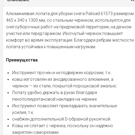
Алюминиевая лопата для уборки снега Palisad 61573 размером
465 х 340 х 1300 мм, со стальным черенком, используется для
снегоуборочных работ на придомовой территории, на дачном
участке или перед гаражом. Изогнутый черенок повышает
комфорт во время эксплуатации. Благодаря ребрам жесткости
лопата устойчива к повышенным нагрузкам.
Преимущества
Инструмент прочен и не подвержен коррозии, т.к.
ковш изготовлен из анодированного алюминия, а
черенок — из стали, покрытой порошковой эмалью.
Лопату удобно держать в руках благодаря
пенополиуретановой накладке на черенке.
Инструмент позволяет прикладывать значительные
усилия, т.к.
снабжен дополнительной D-образной рукояткой.
Ковш не слетает с черенка, поскольку он надежно
закреплен саморезами.