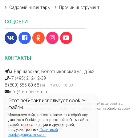
Садовый инвентарь
Прочий инструмент
СОЦСЕТИ
КОНТАКТЫ
м. Варшавская, Болотниковская ул., д.5к3
+7 (495) 212-12-39
8 (800) 555-80-68
Пн—Пт 9:00—18:00
info@tdofficetorg.ru
Этот веб-сайт использует cookie-
Мы получаем и обрабатываем персональные данные посетителей нашего сайта в
файлы.
соответствии с
официальной политикой
. Если вы не даете согласия на обработку своих
персональных данных, вам необходимо покинуть наш сайт.
Используя сайт, вы соглашаетесь на обработку
данных в Cookies для корректной работы сайта,
вашей персонализации и других целей,
предусмотренных
Политикой
конфиденциальности.