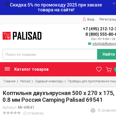
Скидка 5% по промокоду
2025
при заказе
товара на сайте!
Вход
Регистрац
+7 (495) 212-12-
8 (800) 555-80-
Пн—Пт 9:00—18:
info@tdofficetorg
Найти
Каталог товаров
Главная
Palisad
Садовый инвентарь
Приборы для приготовления пи
Коптильня двухъярусная 500 х 270 х 175,
0.8 мм Россия Camping Palisad 69541
Артикул:
MI-69541
В сравнен
(0 отзывов)