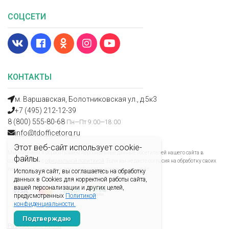
СОЦСЕТИ
КОНТАКТЫ
м. Варшавская, Болотниковская ул., д.5к3
+7 (495) 212-12-39
8 (800) 555-80-68
Пн—Пт 9:00—18:00
info@tdofficetorg.ru
Этот веб-сайт использует cookie-
Мы получаем и обрабатываем персональные данные посетителей нашего сайта в
файлы.
соответствии с
официальной политикой
. Если вы не даете согласия на обработку своих
персональных данных, вам необходимо покинуть наш сайт.
Используя сайт, вы соглашаетесь на обработку
данных в Cookies для корректной работы сайта,
вашей персонализации и других целей,
предусмотренных
Политикой
конфиденциальности.
Подтверждаю
Разработано Xverst