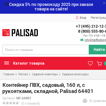
Скидка 5% по промокоду
2025
при заказе
товара на сайте!
Вход
Регистрац
+7 (495) 212-12-
8 (800) 555-80-
Пн—Пт 9:00—18:
info@tdofficetorg
Найти
Каталог товаров
Главная
Palisad
Садовый инвентарь
Садовые аксессуары
Контейнер ПВХ, садовый, 160 л, с
рукоятками, складной, Palisad 64401
Артикул:
MI-64401
В сравнен
(0 отзывов)