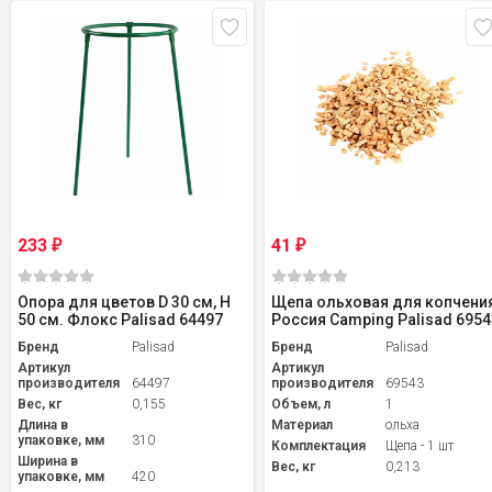
233
41
₽
₽
Опора для цветов D 30 см, H
Щепа ольховая для копчения
50 см. Флокс Palisad 64497
Россия Camping Palisad 6954
Бренд
Palisad
Бренд
Palisad
Артикул
Артикул
производителя
64497
производителя
69543
Вес, кг
0,155
Объем, л
1
Длина в
Материал
ольха
упаковке, мм
310
Комплектация
Щепа - 1 шт
Ширина в
Вес, кг
0,213
упаковке, мм
420