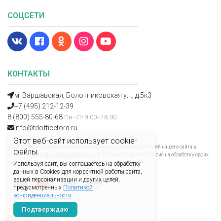
СОЦСЕТИ
КОНТАКТЫ
м. Варшавская, Болотниковская ул., д.5к3
+7 (495) 212-12-39
8 (800) 555-80-68
Пн—Пт 9:00—18:00
info@tdofficetorg.ru
Этот веб-сайт использует cookie-
Мы получаем и обрабатываем персональные данные посетителей нашего сайта в
файлы.
соответствии с
официальной политикой
. Если вы не даете согласия на обработку своих
персональных данных, вам необходимо покинуть наш сайт.
Используя сайт, вы соглашаетесь на обработку
данных в Cookies для корректной работы сайта,
вашей персонализации и других целей,
предусмотренных
Политикой
конфиденциальности.
Подтверждаю
Разработано Xverst