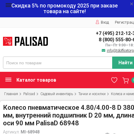
Скидка 5% по промокоду
2025
при заказе
товара на сайте!
Вход
Регистрац
+7 (495) 212-12-
8 (800) 555-80-
Пн—Пт 9:00—18:
info@tdofficetorg
Найти
Каталог товаров
Главная
Palisad
Садовый инвентарь
Тачки и носилки
Колеса и кам
Колесо пневматическое 4.80/4.00-8 D 38
мм, внутренний подшипник D 20 мм, длин
оси 90 мм PalisaD 68948
Артикул:
MI-68948