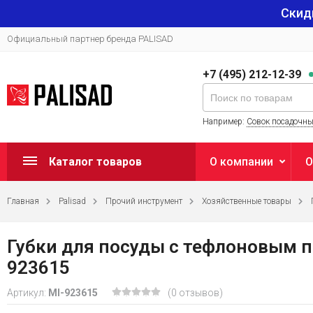
Скид
Официальный партнер бренда PALISAD
+7 (495) 212-12-39
Например:
Совок посадочн
Каталог товаров
О компании
О
Главная
Palisad
Прочий инструмент
Хозяйственные товары
Губки для посуды c тефлоновым пок
923615
Артикул:
MI-923615
(0 отзывов)