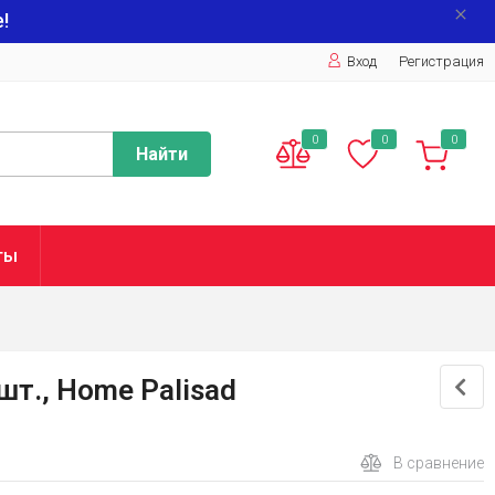
!
Вход
Регистрация
0
0
0
Найти
ты
шт., Home Palisad
В сравнение