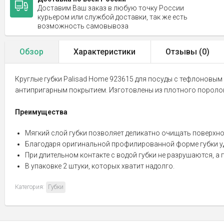
Доставим Ваш заказ в любую точку России
курьером или службой доставки, так же есть
возможность самовывоза
Обзор
Характеристики
Отзывы (
0
)
Круглые губки Palisad Home 923615 для посуды с тефлоновым п
антипригарным покрытием. Изготовлены из плотного поролон
Преимущества
Мягкий слой губки позволяет деликатно очищать поверхно
Благодаря оригинальной профилированной форме губки удо
При длительном контакте с водой губки не разрушаются, а
В упаковке 2 штуки, которых хватит надолго.
Категория:
Губки