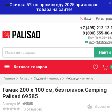
Скидка 5% по промокоду
2025
при заказе
товара на сайте!
Вход
Регистрац
+7 (495) 212-12-
8 (800) 555-80-
Пн—Пт 9:00—18:
info@tdofficetorg
Найти
Каталог товаров
Главная
Palisad
Садовый инвентарь
Мебель для пикника
Гамак 200 х 100 см, без планок Camping
Palisad 69585
Артикул:
MI-69585
В сравнен
(0 отзывов)