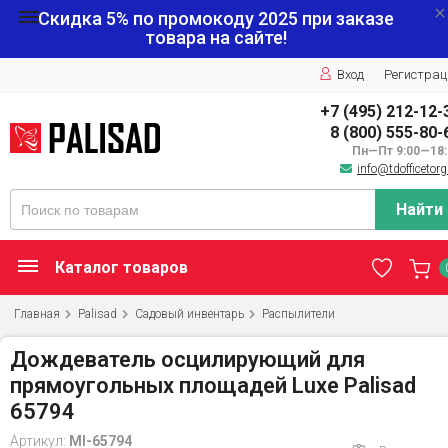
Скидка 5% по промокоду
2025
при заказе
товара на сайте!
Вход
Регистрац
+7 (495) 212-12-
8 (800) 555-80-
Пн—Пт 9:00—18:
info@tdofficetorg
Найти
Каталог товаров
Главная
Palisad
Садовый инвентарь
Распылители
Дождеватель осцилирующий для
прямоугольных площадей Luxe Palisad
65794
Артикул:
MI-65794